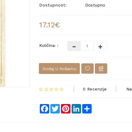
Dostupnost:
Dostupno
17.12€
Količina: :
Dodaj U Košaricu
0 Recenzije
Na
Facebook
Twitter
Pinterest
LinkedIn
Share