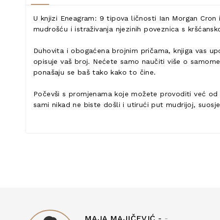
U knjizi Eneagram: 9 tipova ličnosti Ian Morgan Cron
mudrošću i istraživanja njezinih poveznica s kršćan
Duhovita i obogaćena brojnim pričama, knjiga vas upo
opisuje vaš broj. Nećete samo naučiti više o samome s
ponašaju se baš tako kako to čine.
Počevši s promjenama koje možete provoditi već od d
sami nikad ne biste došli i utirući put mudrijoj, suosje
MAJA MAJIČEVIĆ -
-