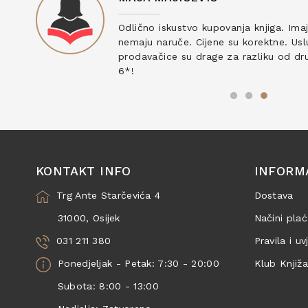
ku
Odlično iskustvo kupovanja knjiga. Ima
nemaju naruče. Cijene su korektne. Uslu
prodavačice su drage za razliku od drug
6*!
KONTAKT INFO
INFORM
Trg Ante Starčevića 4
Dostava
31000, Osijek
Načini plać
031 211 380
Pravila i uv
Ponedjeljak - Petak: 7:30 - 20:00
Klub Knjiž
Subota: 8:00 - 13:00