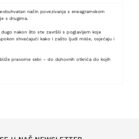
, sveobuhvatan način povezivanja s eneagramskom
je s drugima.
dugo nakon što ste završili s poglavljem koje
pokon shvaćajući kako i zašto ljudi misle, osjećaju i
liže pravome sebi – do duhovnih otkrića do kojih