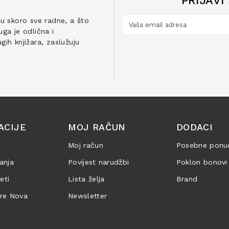
PRIJAVI
ju skoro sve radne, a što
ga je odlična i
ih knjižara, zaslužuju
ACIJE
MOJ RAČUN
DODACI
Moj račun
Posebne ponu
anja
Povijest narudžbi
Poklon bonovi
jeti
Lista želja
Brand
are Nova
Newsletter