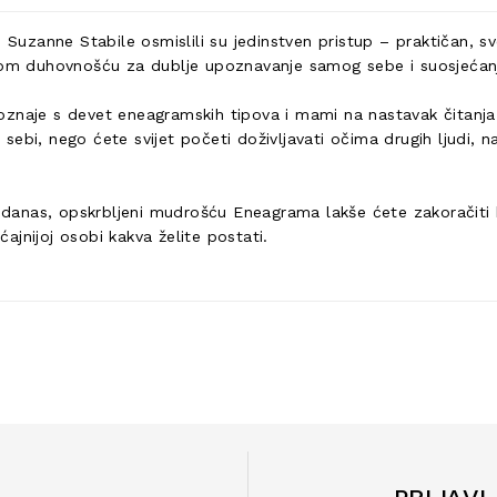
 i Suzanne Stabile osmislili su jedinstven pristup – praktičan
skom duhovnošću za dublje upoznavanje samog sebe i suosjećan
znaje s devet eneagramskih tipova i mami na nastavak čitanja 
ebi, nego ćete svijet početi doživljavati očima drugih ljudi, na
anas, opskrbljeni mudrošću Eneagrama lakše ćete zakoračiti b
ćajnijoj osobi kakva želite postati.