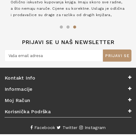
Odlično iskustvo kupovanja knjiga. Imaju skoro sve radne,
a što nemaju naruče. Cijene su korektne. Usluga je odlična
i prodavačice su drage za razliku od drugih knjižara,
zaslužuju 6*!
PRIJAVI SE U NAŠ NEWSLETTER
PRIJAVI SE
Kontakt Info
Informacije
Moj Račun
Korisnička Podrška
Facebook
Twitter
Instagram