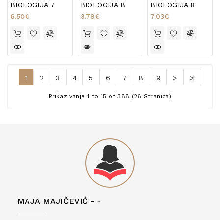
BIOLOGIJA 7
BIOLOGIJA 8
BIOLOGIJA 8
6.50€
8.79€
7.03€
1
2
3
4
5
6
7
8
9
>
>|
Prikazivanje 1 to 15 of 388 (26 Stranica)
MAJA MAJIČEVIĆ -
-