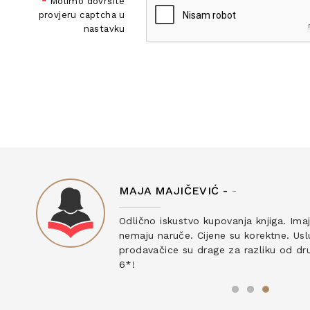
Molimo dovršite
provjeru captcha u
nastavku
MAJA MAJIČEVIĆ -
-
ku
Odlično iskustvo kupovanja knjiga. Ima
nemaju naruče. Cijene su korektne. Uslu
prodavačice su drage za razliku od drug
6*!