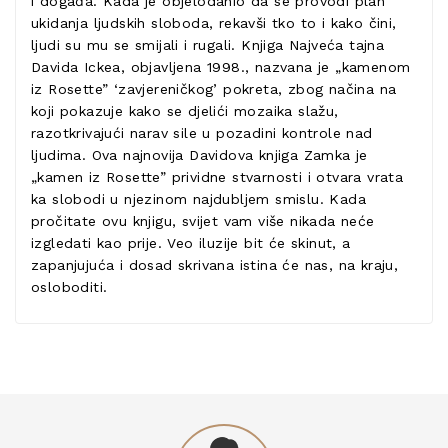
i događa. Kada je objelodanio da se provodi plan
ukidanja ljudskih sloboda, rekavši tko to i kako čini,
ljudi su mu se smijali i rugali. Knjiga Najveća tajna
Davida Ickea, objavljena 1998., nazvana je „kamenom
iz Rosette” ‘zavjereničkog’ pokreta, zbog načina na
koji pokazuje kako se djelići mozaika slažu,
razotkrivajući narav sile u pozadini kontrole nad
ljudima. Ova najnovija Davidova knjiga Zamka je
„kamen iz Rosette” prividne stvarnosti i otvara vrata
ka slobodi u njezinom najdubljem smislu. Kada
pročitate ovu knjigu, svijet vam više nikada neće
izgledati kao prije. Veo iluzije bit će skinut, a
zapanjujuća i dosad skrivana istina će nas, na kraju,
osloboditi.