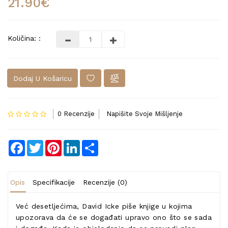
21.90€
Količina: :
Dodaj U Košaricu
0 Recenzije
Napišite Svoje Mišljenje
Facebook
Twitter
Pinterest
LinkedIn
Share
Opis
Specifikacije
Recenzije (0)
Već desetljećima, David Icke piše knjige u kojima
upozorava da će se događati upravo ono što se sada