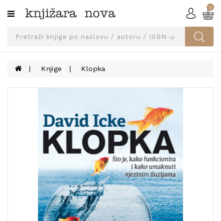
0
Kategorije
SVEUČILIŠNA
IZDANJA
UDŽBENICI
Knjige
Klopka
KNJIGE
PRIBOR
I
OPREMA
NARUČI
UDŽBENIKE!
BLOG
KONTAKT