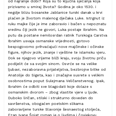
od najranije dobi? Koja su to ključna sjećanja koja
prizivamo u smiraj života? Godina je oko 1530. i
negdje blizu bosanske Jablanice turski danak u krvi
plaćen je životom malenog dječaka Luke. Istrgnut iz
ruku majke čije je ime zaboravio i bačen u nepoznatu
sredinu čiji jezik ne govori, Luka postaje Ibrahim. Na
putu da postane nemilosrdan ratnik Turskoga Carstva
Ibrahim usvaja osmanske vrijednosti, gotovo
bespogovorno prihvaćajući nove majčinske i očinske
figure, njihov jezik, znanje i vještine te islamsku vjeru.
Dok se njegovo vrijeme bliži kraju, svoju životnu priču
podijelit će sa svojim sinom. Osvrće se na velike
ljubavi, nezaboravna prijateljstva, bezbrojne bitke od
Anatolije do Sigeta, kao i značajne susrete s velikim
osobnostima poput Sulejmana Veličanstvenog. Ipak,
Ibrahim će odbiti sve blagodati koje dolaze s
osmanskim dvorom – zbog vlastite vjere u ljude.
Duboko liričan, stilski i strukturno doveden do
savršenstva, obogaćen poetskim slikama
zaboravljene turske Slavonije šesnaestog stoljeća,
Ezan Ivane Šojat roman je o ljudima i čovjekovu