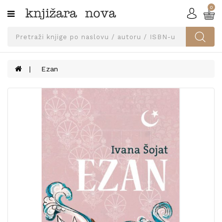
0
Kategorije
SVEUČILIŠNA
IZDANJA
UDŽBENICI
Ezan
KNJIGE
PRIBOR
I
OPREMA
NARUČI
UDŽBENIKE!
BLOG
KONTAKT