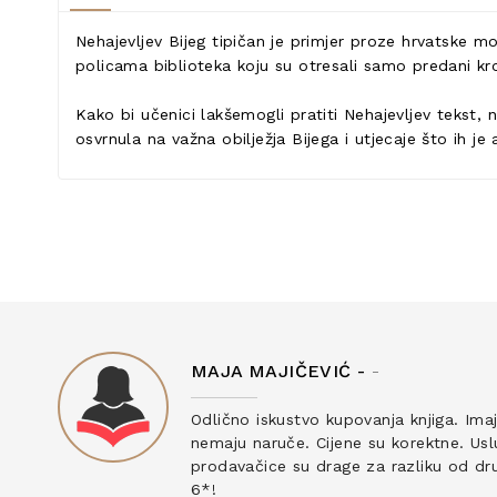
Nehajevljev Bijeg tipičan je primjer proze hrvatske 
policama biblioteka koju su otresali samo predani kro
Kako bi učenici lakšemogli pratiti Nehajevljev tekst,
osvrnula na važna obilježja Bijega i utjecaje što ih je
MAJA MAJIČEVIĆ -
-
ku
Odlično iskustvo kupovanja knjiga. Ima
nemaju naruče. Cijene su korektne. Uslu
prodavačice su drage za razliku od drug
6*!