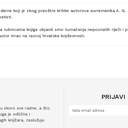
moderne koji je zbog preoštre kritike autorova suvremenika A. 
atisti.
 na rubnicama knjige objavili smo tumačenja nepoznatih riječi i
 autor imao na razvoj hrvatske književnosti.
PRIJAVI
ju skoro sve radne, a što
ga je odlična i
ih knjižara, zaslužuju