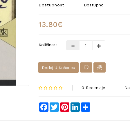
Dostupnost:
Dostupno
13.80€
Količina: :
Dodaj U Košaricu
0 Recenzije
Na
Facebook
Twitter
Pinterest
LinkedIn
Share