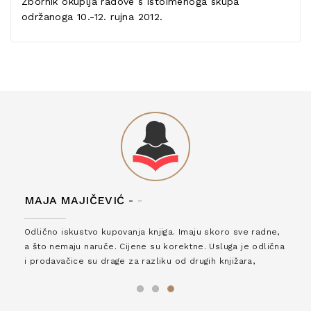
Zbornik okuplja radove s istoimenoga skupa
održanoga 10.-12. rujna 2012.
MAJA MAJIČEVIĆ -
-
Odlično iskustvo kupovanja knjiga. Imaju skoro sve radne,
a što nemaju naruče. Cijene su korektne. Usluga je odlična
i prodavačice su drage za razliku od drugih knjižara,
zaslužuju 6*!