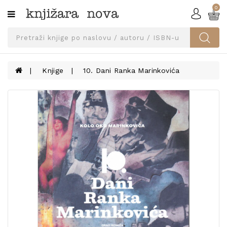
0
Kategorije
SVEUČILIŠNA
IZDANJA
UDŽBENICI
Knjige
10. Dani Ranka Marinkovića
KNJIGE
PRIBOR
I
OPREMA
NARUČI
UDŽBENIKE!
BLOG
KONTAKT