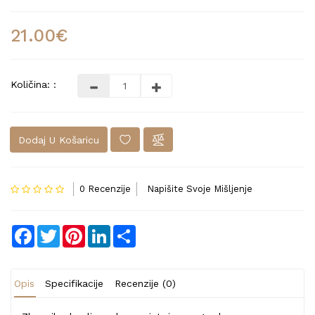
21.00€
Količina: :
Dodaj U Košaricu
0 Recenzije
Napišite Svoje Mišljenje
Facebook
Twitter
Pinterest
LinkedIn
Share
Opis
Specifikacije
Recenzije (0)