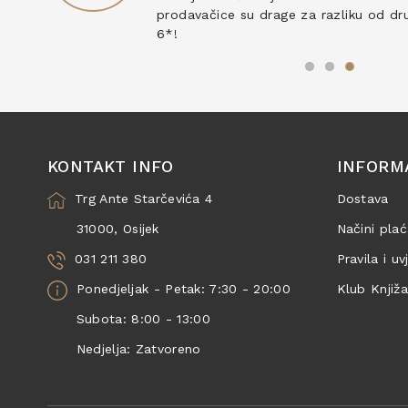
prodavačice su drage za razliku od drug
6*!
KONTAKT INFO
INFORM
Trg Ante Starčevića 4
Dostava
31000, Osijek
Načini plać
031 211 380
Pravila i uv
Ponedjeljak - Petak: 7:30 - 20:00
Klub Knjiž
Subota: 8:00 - 13:00
Nedjelja: Zatvoreno