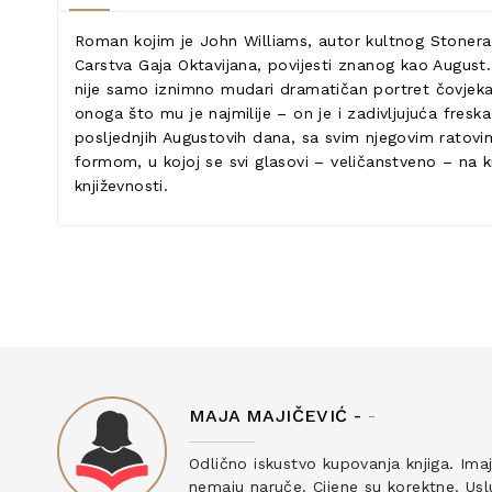
Roman kojim je John Williams, autor kultnog Stonera,
Carstva Gaja Oktavijana, povijesti znanog kao Augus
nije samo iznimno mudari dramatičan portret čovjeka ko
onoga što mu je najmilije – on je i zadivljujuća freska
posljednjih Augustovih dana, sa svim njegovim ratovim
formom, u kojoj se svi glasovi – veličanstveno – na 
književnosti.
MAJA MAJIČEVIĆ -
-
ku
Odlično iskustvo kupovanja knjiga. Ima
nemaju naruče. Cijene su korektne. Uslu