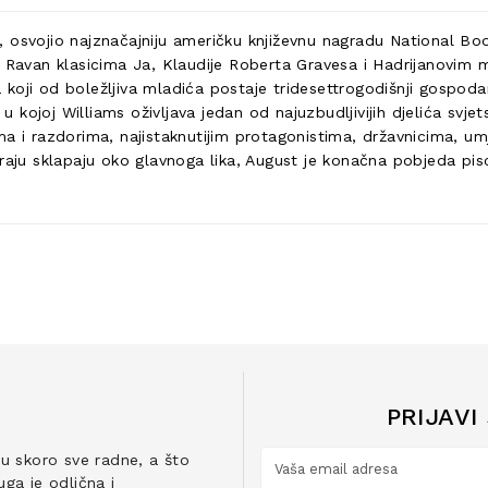
 osvojio najznačajniju američku književnu nagradu National Boo
t. Ravan klasicima Ja, Klaudije Roberta Gravesa i Hadrijanovim
ji od boležljiva mladića postaje tridesettrogodišnji gospodar s
 u kojoj Williams oživljava jedan od najuzbudljivijih djelića svje
a i razdorima, najistaknutijim protagonistima, državnicima, um
kraju sklapaju oko glavnoga lika, August je konačna pobjeda pi
PRIJAVI
ju skoro sve radne, a što
ga je odlična i