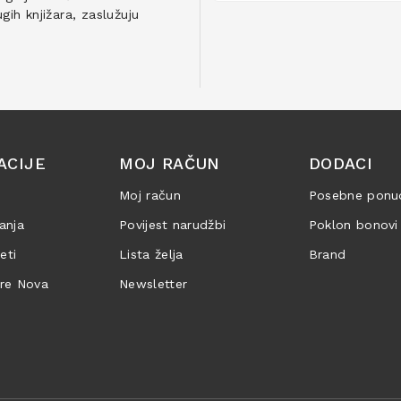
ih knjižara, zaslužuju
ACIJE
MOJ RAČUN
DODACI
Moj račun
Posebne ponu
anja
Povijest narudžbi
Poklon bonovi
jeti
Lista želja
Brand
are Nova
Newsletter