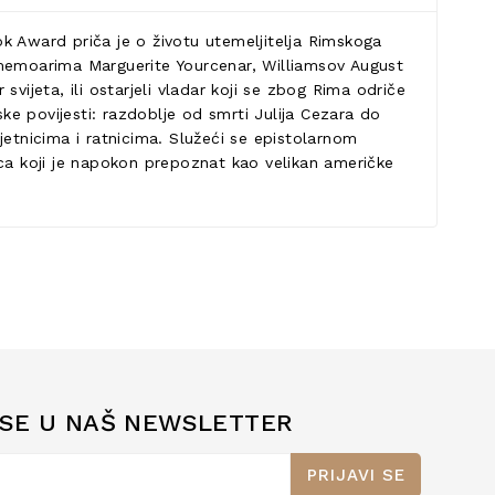
k Award priča je o životu utemeljitelja Rimskoga
 memoarima Marguerite Yourcenar, Williamsov August
vijeta, ili ostarjeli vladar koji se zbog Rima odriče
tske povijesti: razdoblje od smrti Julija Cezara do
jetnicima i ratnicima. Služeći se epistolarnom
sca koji je napokon prepoznat kao velikan američke
 SE U NAŠ NEWSLETTER
PRIJAVI SE