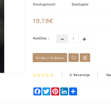
Dostupnost:
Dostupno
19.78€
Količina: :
Dodaj U Košaricu
0 Recenzije
Na
Facebook
Twitter
Pinterest
LinkedIn
Share