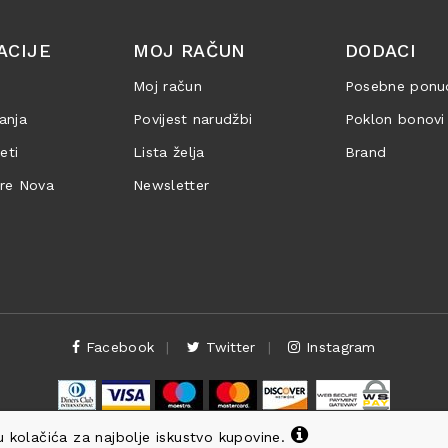
ACIJE
MOJ RAČUN
DODACI
Moj račun
Posebne ponu
anja
Povijest narudžbi
Poklon bonovi
jeti
Lista želja
Brand
are Nova
Newsletter
Facebook
Twitter
Instagram
 kolačića za najbolje iskustvo kupovine.