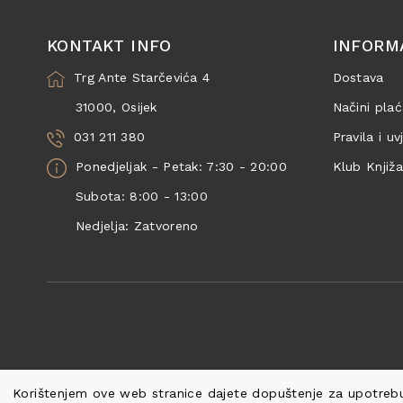
KONTAKT INFO
INFORM
Trg Ante Starčevića 4
Dostava
31000, Osijek
Načini plać
031 211 380
Pravila i uv
Ponedjeljak - Petak: 7:30 - 20:00
Klub Knjiž
Subota: 8:00 - 13:00
Nedjelja: Zatvoreno
Korištenjem ove web stranice dajete dopuštenje za upotrebu