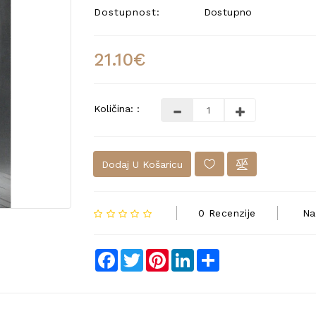
Dostupnost:
Dostupno
21.10€
Količina: :
Dodaj U Košaricu
0 Recenzije
Na
Facebook
Twitter
Pinterest
LinkedIn
Share