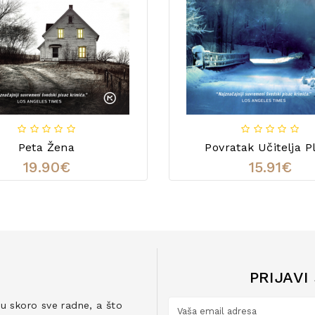
Peta Žena
Povratak Učitelja P
19.90€
15.91€
PRIJAVI
ju skoro sve radne, a što