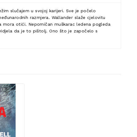
žim slučajem u svojoj karijeri. Sve je počelo
eđunarodnih razmjera. Wallander slaže cjelovitu
la da mora otići. Nepomičan muškarac ledena pogleda
 vidjela da je to pištolj. Ono što je započelo s