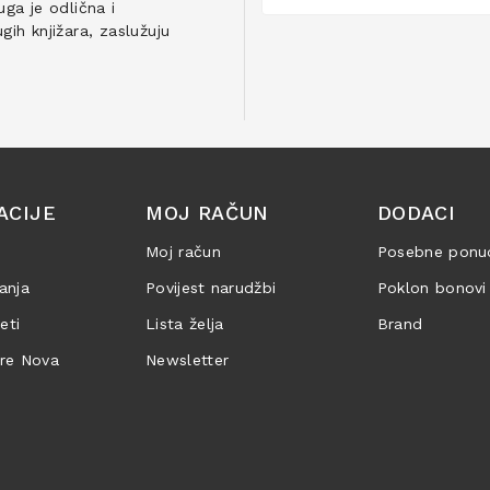
ga je odlična i
ih knjižara, zaslužuju
ACIJE
MOJ RAČUN
DODACI
Moj račun
Posebne ponu
anja
Povijest narudžbi
Poklon bonovi
jeti
Lista želja
Brand
are Nova
Newsletter