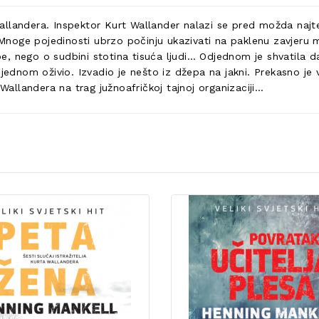
 Wallandera. Inspektor Kurt Wallander nalazi se pred možda najte
noge pojedinosti ubrzo počinju ukazivati na paklenu zavjeru m
osobe, nego o sudbini stotina tisuća ljudi… Odjednom je shvati
e odjednom oživio. Izvadio je nešto iz džepa na jakni. Prekasno je
llandera na trag južnoafričkoj tajnoj organizaciji…