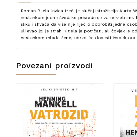
Roman Bijela lavica treći je slučaj istražitelja Kurta
nestankom jedne švedske posrednice za nekretnine. M
sliku i shvaća da više nije riječ o dobrobiti jedne 
ulijevao joj je strah. Htjela je potrčati, ali čovjek j
nestankom mlade žene, ubrzo će dovesti inspektora Wa
Povezani proizvodi