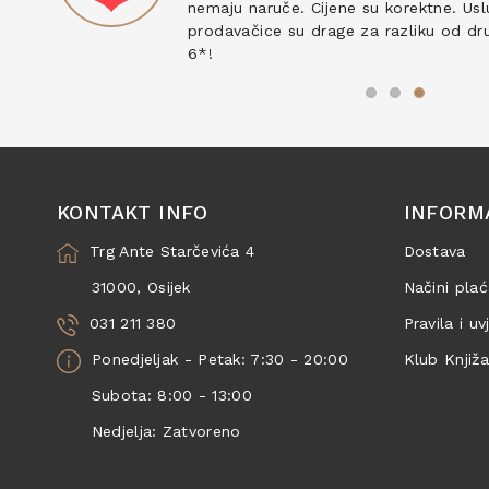
nemaju naruče. Cijene su korektne. Uslu
prodavačice su drage za razliku od drug
6*!
KONTAKT INFO
INFORM
Trg Ante Starčevića 4
Dostava
31000, Osijek
Načini plać
031 211 380
Pravila i uv
Ponedjeljak - Petak: 7:30 - 20:00
Klub Knjiž
Subota: 8:00 - 13:00
Nedjelja: Zatvoreno