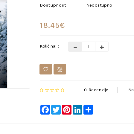
Dostupnost:
Nedostupno
18.45€
Količina: :
0 Recenzije
Na
Facebook
Twitter
Pinterest
LinkedIn
Share