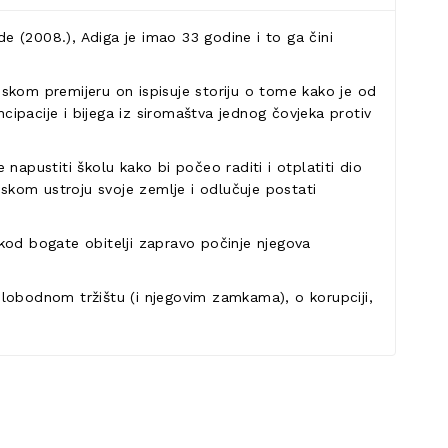
de (2008.), Adiga je imao 33 godine i to ga čini
skom premijeru on ispisuje storiju o tome kako je od
cipacije i bijega iz siromaštva jednog čovjeka protiv
 napustiti školu kako bi počeo raditi i otplatiti dio
mskom ustroju svoje zemlje i odlučuje postati
č kod bogate obitelji zapravo počinje njegova
 i slobodnom tržištu (i njegovim zamkama), o korupciji,