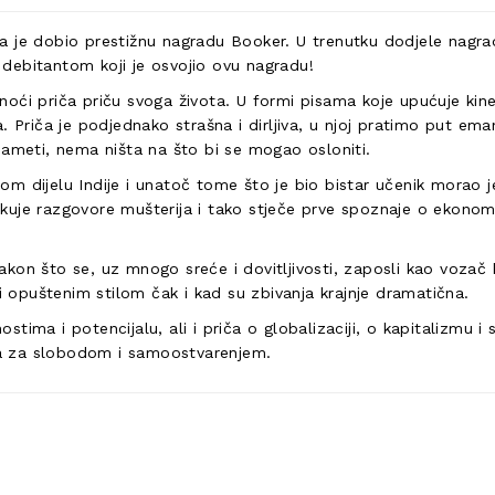
ega je dobio prestižnu nagradu Booker. U trenutku dodjele nagra
debitantom koji je osvojio ovu nagradu!
oći priča priču svoga života. U formi pisama koje upućuje kine
 Priča je podjednako strašna i dirljiva, u njoj pratimo put eman
e pameti, nema ništa na što bi se mogao osloniti.
nom dijelu Indije i unatoč tome što je bio bistar učenik morao je
luškuje razgovore mušterija i tako stječe prve spoznaje o ekono
 nakon što se, uz mnogo sreće i dovitljivosti, zaposli kao voza
 i opuštenim stilom čak i kad su zbivanja krajnje dramatična.
nostima i potencijalu, ali i priča o globalizaciji, o kapitalizmu
lca za slobodom i samoostvarenjem.