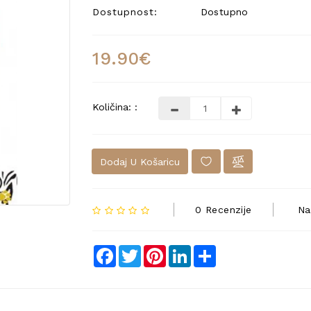
Dostupnost:
Dostupno
19.90€
Količina: :
Dodaj U Košaricu
0 Recenzije
Na
Facebook
Twitter
Pinterest
LinkedIn
Share