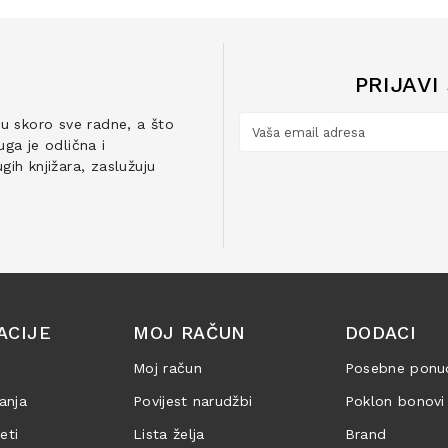
PRIJAVI
ju skoro sve radne, a što
ga je odlična i
ih knjižara, zaslužuju
ACIJE
MOJ RAČUN
DODACI
Moj račun
Posebne ponu
anja
Povijest narudžbi
Poklon bonovi
jeti
Lista želja
Brand