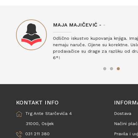
MAJA MAJIČEVIĆ -
-
ku
Odlično iskustvo kupovanja knjiga. Ima
nemaju naruče. Cijene su korektne. Uslu
prodavačice su drage za razliku od drug
6*!
KONTAKT INFO
INFORM
Trg Ante Starčevića 4
Dostava
31000, Osijek
Načini plać
031 211 380
Pravila i uv