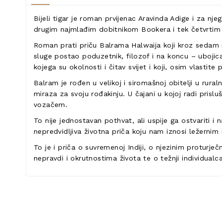
Bijeli tigar je roman prvijenac Aravinda Adige i za nj
drugim najmlađim dobitnikom Bookera i tek četvrtim 
Roman prati priču Balrama Halwaija koji kroz sedam n
sluge postao poduzetnik, filozof i na koncu – ubojica.
kojega su okolnosti i čitav svijet i koji, osim vlastit
Balram je rođen u velikoj i siromašnoj obitelji u rural
miraza za svoju rođakinju. U čajani u kojoj radi pris
vozačem.
To nije jednostavan pothvat, ali uspije ga ostvariti i
nepredvidljiva životna priča koju nam iznosi ležernim
To je i priča o suvremenoj Indiji, o njezinim proturječ
nepravdi i okrutnostima života te o težnji individua