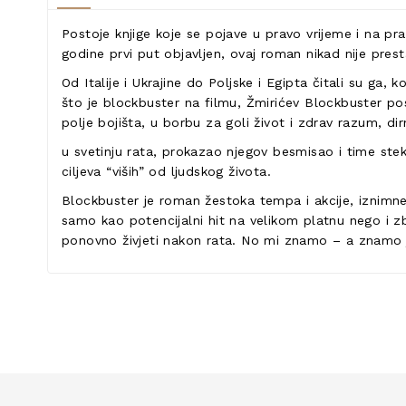
Postoje knjige koje se pojave u pravo vrijeme i na pr
godine prvi put objavljen, ovaj roman nikad nije presta
Od Italije i Ukrajine do Poljske i Egipta čitali su ga, k
što je blockbuster na filmu, Žmirićev Blockbuster pos
polje bojišta, u borbu za goli život i zdrav razum, dir
u svetinju rata, prokazao njegov besmisao i time stek
ciljeva “viših” od ljudskog života.
Blockbuster je roman žestoka tempa i akcije, iznimne p
samo kao potencijalni hit na velikom platnu nego i z
ponovno živjeti nakon rata. No mi znamo – a znamo jer 