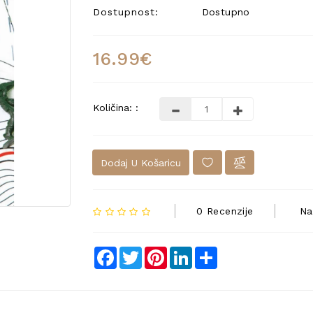
Dostupnost:
Dostupno
16.99€
Količina: :
Dodaj U Košaricu
0 Recenzije
Na
Facebook
Twitter
Pinterest
LinkedIn
Share