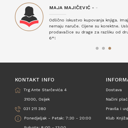
MAJA MAJIČEVIĆ -
-
ku
Odlično iskustvo kupovanja knjiga. Ima
nemaju naruče. Cijene su korektne. Uslu
prodavačice su drage za razliku od drug
6*!
KONTAKT INFO
INFORM
Trg Ante Starčevića 4
Dostava
31000, Osijek
Načini plać
031 211 380
Pravila i uv
Ponedjeljak - Petak: 7:30 - 20:00
Klub Knjiž
Subota: 8:00 - 13:00