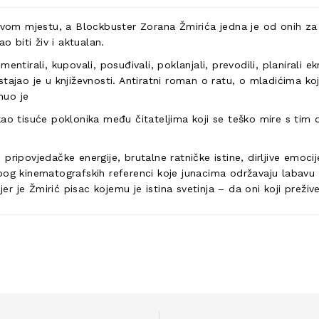
avom mjestu, a Blockbuster Zorana Žmirića jedna je od onih za 
o biti živ i aktualan.
omentirali, kupovali, posuđivali, poklanjali, prevodili, planirali 
tajao je u književnosti. Antiratni roman o ratu, o mladićima ko
nuo je
ao tisuće poklonika među čitateljima koji se teško mire s tim d
ripovjedačke energije, brutalne ratničke istine, dirljive emocije
bog kinematografskih referenci koje junacima održavaju labavu
je Žmirić pisac kojemu je istina svetinja – da oni koji prežive 