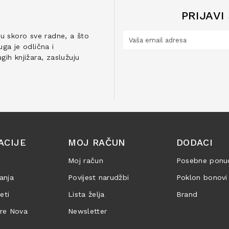
PRIJAVI
ju skoro sve radne, a što
ga je odlična i
ih knjižara, zaslužuju
ACIJE
MOJ RAČUN
DODACI
Moj račun
Posebne ponu
anja
Povijest narudžbi
Poklon bonovi
jeti
Lista želja
Brand
are Nova
Newsletter