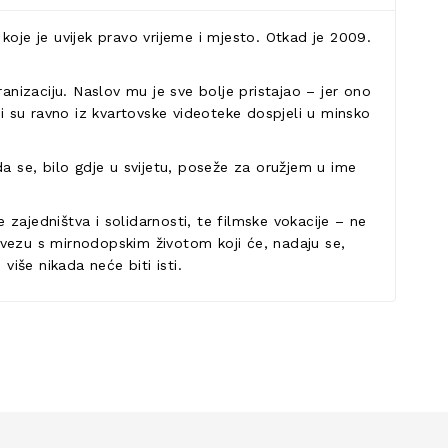
koje je uvijek pravo vrijeme i mjesto. Otkad je 2009.
ekranizaciju. Naslov mu je sve bolje pristajao – jer ono
ji su ravno iz kvartovske videoteke dospjeli u minsko
a se, bilo gdje u svijetu, poseže za oružjem u ime
 zajedništva i solidarnosti, te filmske vokacije – ne
 vezu s mirnodopskim životom koji će, nadaju se,
više nikada neće biti isti.