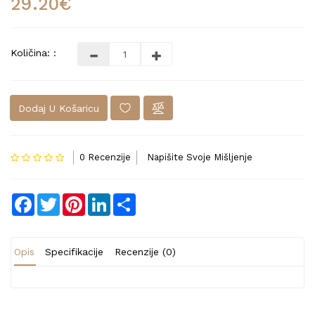
29.20€
Količina: :
Dodaj U Košaricu
0 Recenzije
Napišite Svoje Mišljenje
Facebook
Twitter
Pinterest
LinkedIn
Share
Opis
Specifikacije
Recenzije (0)