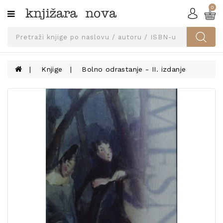
0
Kategorije
SVEUČILIŠNA
IZDANJA
UDŽBENICI
Knjige
Bolno odrastanje - II. izdanje
KNJIGE
PRIBOR
I
OPREMA
NARUČI
UDŽBENIKE!
BLOG
KONTAKT