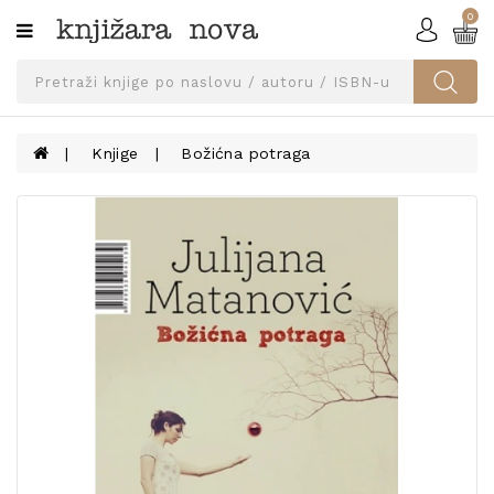
0
Kategorije
SVEUČILIŠNA
IZDANJA
UDŽBENICI
Knjige
Božićna potraga
KNJIGE
PRIBOR
I
OPREMA
NARUČI
UDŽBENIKE!
BLOG
KONTAKT