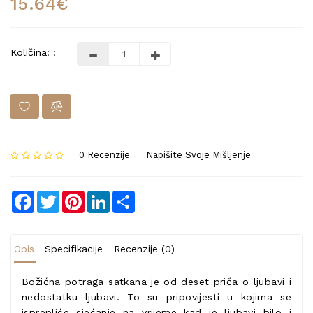
15.64€
Količina: :
0 Recenzije
Napišite Svoje Mišljenje
Facebook
Twitter
Pinterest
LinkedIn
Share
Opis
Specifikacije
Recenzije (0)
Božićna potraga satkana je od deset priča o ljubavi i
nedostatku ljubavi. To su pripovijesti u kojima se
isprepliće sjećanje na vrijeme kad je ljubavi bilo i