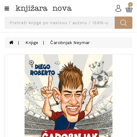
0
Kategorije
SVEUČILIŠNA
IZDANJA
UDŽBENICI
Knjige
Čarobnjak Neymar
KNJIGE
PRIBOR
I
OPREMA
NARUČI
UDŽBENIKE!
BLOG
KONTAKT