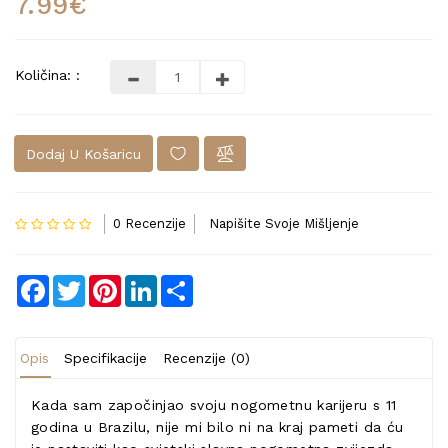
7.99€
Količina: :
Dodaj U Košaricu
0 Recenzije
Napišite Svoje Mišljenje
Facebook
Twitter
Pinterest
LinkedIn
Share
Opis
Specifikacije
Recenzije (0)
Kada sam započinjao svoju nogometnu karijeru s 11
godina u Brazilu, nije mi bilo ni na kraj pameti da ću