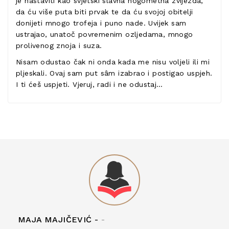
je nastaviti kao svjetski slavna nogometna zvijezda,
da ću više puta biti prvak te da ću svojoj obitelji
donijeti mnogo trofeja i puno nade. Uvijek sam
ustrajao, unatoč povremenim ozljedama, mnogo
prolivenog znoja i suza.
Nisam odustao čak ni onda kada me nisu voljeli ili mi
pljeskali. Ovaj sam put sâm izabrao i postigao uspjeh.
I ti ćeš uspjeti. Vjeruj, radi i ne odustaj…
MAJA MAJIČEVIĆ -
-