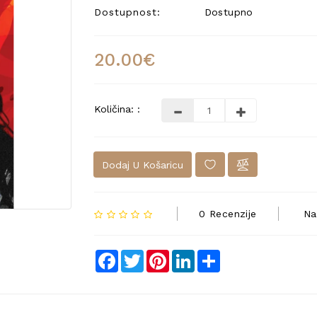
Dostupnost:
Dostupno
20.00€
Količina: :
Dodaj U Košaricu
0 Recenzije
Na
Facebook
Twitter
Pinterest
LinkedIn
Share