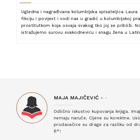
Ugledna i nagrađivana kolumbijska spisateljica Laura
fikciju i povijest i vodi nas u gradić u kolumbijsko
prostitutkom koja osvaja svakog tko joj se približi. N
istražujemo surovu svakodnevicu i snagu žena u Latinsko
MAJA MAJIČEVIĆ -
-
ku
Odlično iskustvo kupovanja knjiga. Ima
nemaju naruče. Cijene su korektne. Uslu
prodavačice su drage za razliku od drug
6*!