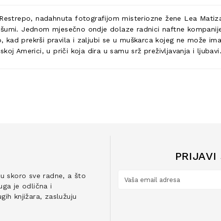
 Restrepo, nadahnuta fotografijom misteriozne žene Lea Matiza,
j prašumi. Jednom mjesečno ondje dolaze radnici naftne kompan
o, kad prekrši pravila i zaljubi se u muškarca kojeg ne može imat
j Americi, u priči koja dira u samu srž preživljavanja i ljubavi
PRIJAVI
ju skoro sve radne, a što
ga je odlična i
ih knjižara, zaslužuju