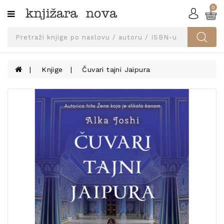
0
Kategorije
SVEUČILIŠNA
IZDANJA
UDŽBENICI
Knjige
Čuvari tajni Jaipura
KNJIGE
PRIBOR
I
OPREMA
NARUČI
UDŽBENIKE!
BLOG
KONTAKT