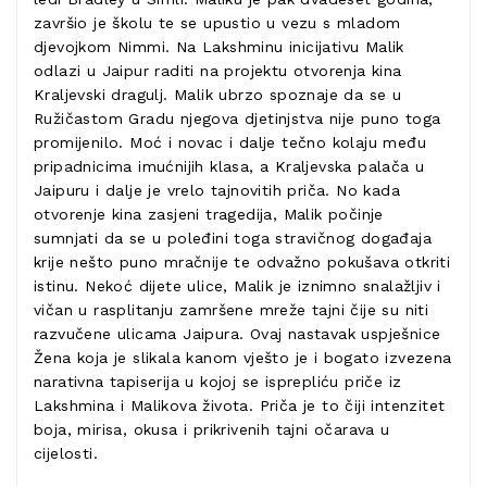
završio je školu te se upustio u vezu s mladom
djevojkom Nimmi. Na Lakshminu inicijativu Malik
odlazi u Jaipur raditi na projektu otvorenja kina
Kraljevski dragulj. Malik ubrzo spoznaje da se u
Ružičastom Gradu njegova djetinjstva nije puno toga
promijenilo. Moć i novac i dalje tečno kolaju među
pripadnicima imućnijih klasa, a Kraljevska palača u
Jaipuru i dalje je vrelo tajnovitih priča. No kada
otvorenje kina zasjeni tragedija, Malik počinje
sumnjati da se u poleđini toga stravičnog događaja
krije nešto puno mračnije te odvažno pokušava otkriti
istinu. Nekoć dijete ulice, Malik je iznimno snalažljiv i
vičan u rasplitanju zamršene mreže tajni čije su niti
razvučene ulicama Jaipura. Ovaj nastavak uspješnice
Žena koja je slikala kanom vješto je i bogato izvezena
narativna tapiserija u kojoj se isprepliću priče iz
Lakshmina i Malikova života. Priča je to čiji intenzitet
boja, mirisa, okusa i prikrivenih tajni očarava u
cijelosti.