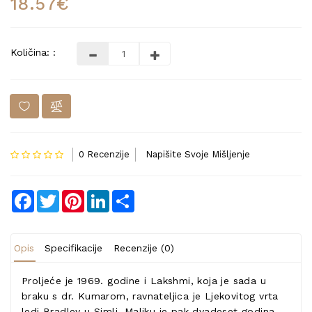
18.57€
Količina: :
0 Recenzije
Napišite Svoje Mišljenje
Facebook
Twitter
Pinterest
LinkedIn
Share
Opis
Specifikacije
Recenzije (0)
Proljeće je 1969. godine i Lakshmi, koja je sada u
braku s dr. Kumarom, ravnateljica je Ljekovitog vrta
ledi Bradley u Simli. Maliku je pak dvadeset godina,