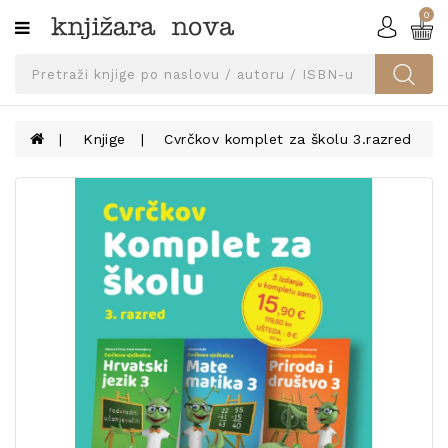
0
Kategorije
SVEUČILIŠNA
IZDANJA
UDŽBENICI
Knjige
Cvrčkov komplet za školu 3.razred
KNJIGE
PRIBOR
I
OPREMA
NARUČI
UDŽBENIKE!
BLOG
KONTAKT