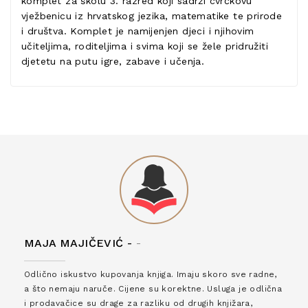
komplet za školu 3. razred koji sadrži cvrčkovu
vježbenicu iz hrvatskog jezika, matematike te prirode
i društva. Komplet je namijenjen djeci i njihovim
učiteljima, roditeljima i svima koji se žele pridružiti
djetetu na putu igre, zabave i učenja.
MAJA MAJIČEVIĆ -
-
Odlično iskustvo kupovanja knjiga. Imaju skoro sve radne,
a što nemaju naruče. Cijene su korektne. Usluga je odlična
i prodavačice su drage za razliku od drugih knjižara,