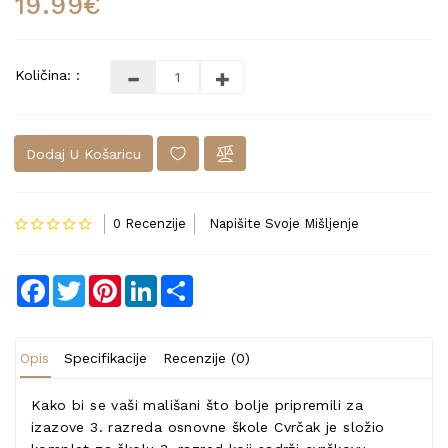
19.99€
Količina: :
Dodaj U Košaricu
0 Recenzije
Napišite Svoje Mišljenje
Facebook
Twitter
Pinterest
LinkedIn
Share
Opis
Specifikacije
Recenzije (0)
Kako bi se vaši mališani što bolje pripremili za
izazove 3. razreda osnovne škole Cvrčak je složio