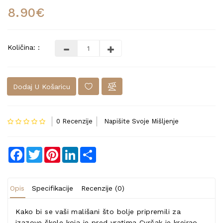
8.90€
Količina: :
Dodaj U Košaricu
0 Recenzije
Napišite Svoje Mišljenje
Facebook
Twitter
Pinterest
LinkedIn
Share
Opis
Specifikacije
Recenzije (0)
Kako bi se vaši mališani što bolje pripremili za
izazove škole koja je pred vratima Cvrčak je kreirao