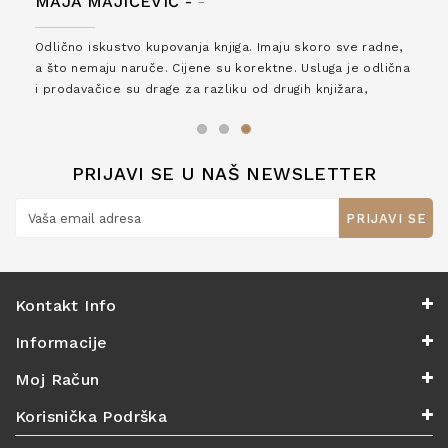
MAJA MAJIČEVIĆ -
-
Odlično iskustvo kupovanja knjiga. Imaju skoro sve radne,
a što nemaju naruče. Cijene su korektne. Usluga je odlična
i prodavačice su drage za razliku od drugih knjižara,
zaslužuju 6*!
PRIJAVI SE U NAŠ NEWSLETTER
PRIJAVI SE
Kontakt Info
Informacije
Moj Račun
Korisnička Podrška