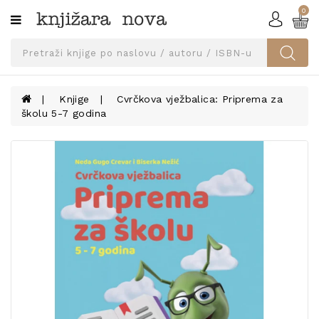
0
Kategorije
SVEUČILIŠNA
IZDANJA
UDŽBENICI
Knjige
Cvrčkova vježbalica: Priprema za
školu 5-7 godina
KNJIGE
PRIBOR
I
OPREMA
NARUČI
UDŽBENIKE!
BLOG
KONTAKT