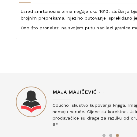
Usred smrtonosne zime negdje oko 1610. sluškinja bje
brojnim preprekama. Njezino putovanje isprekidano je 
Ono što pronalazi na svojem putu nadilazi granice mašt
MAJA MAJIČEVIĆ -
-
ku
Odlično iskustvo kupovanja knjiga. Ima
nemaju naruče. Cijene su korektne. Uslu
prodavačice su drage za razliku od drug
6*!