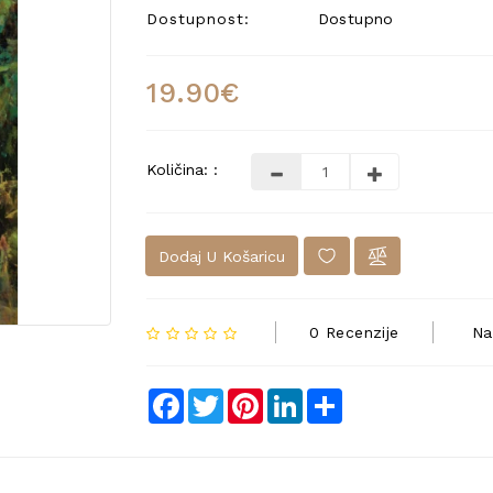
Dostupnost:
Dostupno
19.90€
Količina: :
Dodaj U Košaricu
0 Recenzije
Na
Facebook
Twitter
Pinterest
LinkedIn
Share