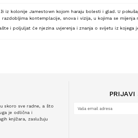
ži iz kolonije Jamestown kojom haraju bolesti i glad. U pokuš
razdobljima kontemplacije, snova i vizija, u kojima se mijenja 
e i poljuljat će njezina uvjerenja i znanja o svijetu iz kojega j
PRIJAVI
ju skoro sve radne, a što
ga je odlična i
ih knjižara, zaslužuju