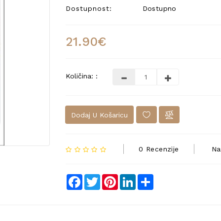
Dostupnost:
Dostupno
21.90€
Količina: :
Dodaj U Košaricu
0 Recenzije
Na
Facebook
Twitter
Pinterest
LinkedIn
Share