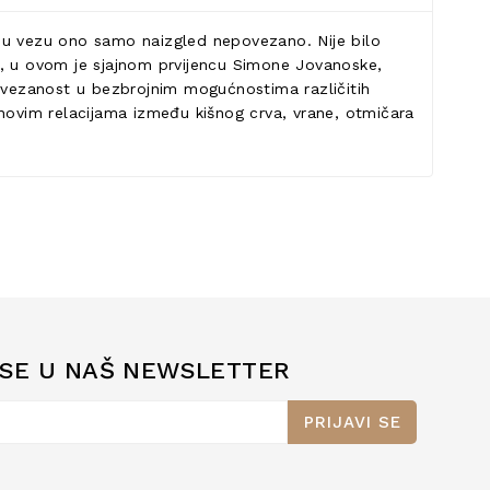
i u vezu ono samo naizgled nepovezano. Nije bilo
o, u ovom je sjajnom prvijencu Simone Jovanoske,
ovezanost u bezbrojnim mogućnostima različitih
jek novim relacijama između kišnog crva, vrane, otmičara
 SE U NAŠ NEWSLETTER
PRIJAVI SE