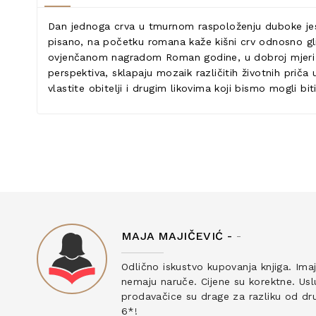
Dan jednoga crva u tmurnom raspoloženju duboke jese
pisano, na početku romana kaže kišni crv odnosno gl
ovjenčanom nagradom Roman godine, u dobroj mjeri u
perspektiva, sklapaju mozaik različitih životnih priča 
vlastite obitelji i drugim likovima koji bismo mogli b
MAJA MAJIČEVIĆ -
-
ku
Odlično iskustvo kupovanja knjiga. Ima
nemaju naruče. Cijene su korektne. Uslu
prodavačice su drage za razliku od drug
6*!