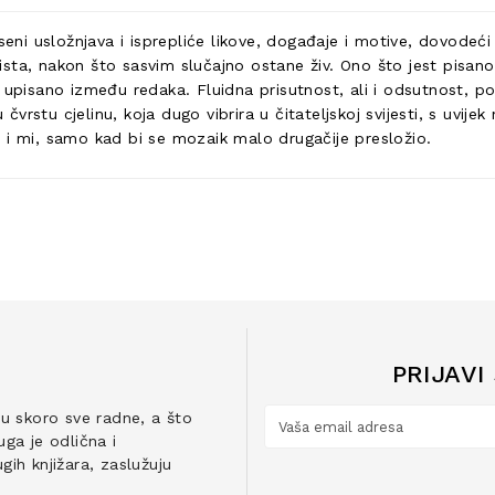
ni usložnjava i isprepliće likove, događaje i motive, dovodeć
ista, nakon što sasvim slučajno ostane živ. Ono što jest pisan
pisano između redaka. Fluidna prisutnost, ali i odsutnost, p
u čvrstu cjelinu, koja dugo vibrira u čitateljskoj svijesti, s uvi
iti i mi, samo kad bi se mozaik malo drugačije presložio.
PRIJAVI
ju skoro sve radne, a što
ga je odlična i
ih knjižara, zaslužuju