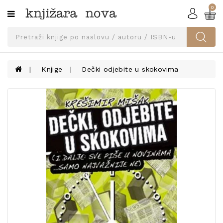
0
Kategorije
SVEUČILIŠNA
IZDANJA
UDŽBENICI
Knjige
Dečki odjebite u skokovima
KNJIGE
PRIBOR
I
OPREMA
NARUČI
UDŽBENIKE!
BLOG
KONTAKT