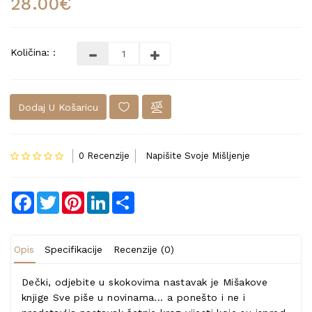
28.00€
Količina: :
Dodaj U Košaricu
0 Recenzije
Napišite Svoje Mišljenje
Facebook
Twitter
Pinterest
LinkedIn
Share
Opis
Specifikacije
Recenzije (0)
Dečki, odjebite u skokovima nastavak je Mišakove
knjige Sve piše u novinama... a ponešto i ne i