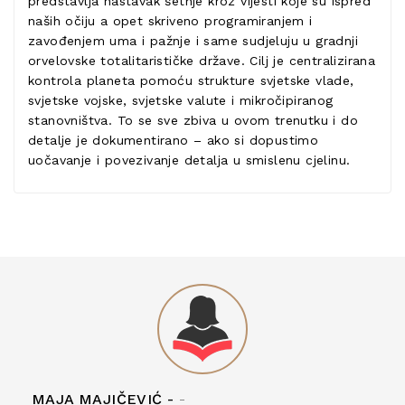
predstavlja nastavak šetnje kroz vijesti koje su ispred
naših očiju a opet skriveno programiranjem i
zavođenjem uma i pažnje i same sudjeluju u gradnji
orvelovske totalitarističke države. Cilj je centralizirana
kontrola planeta pomoću strukture svjetske vlade,
svjetske vojske, svjetske valute i mikročipiranog
stanovništva. To se sve zbiva u ovom trenutku i do
detalje je dokumentirano – ako si dopustimo
uočavanje i povezivanje detalja u smislenu cjelinu.
MAJA MAJIČEVIĆ -
-