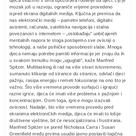
djeca silazimo s uma upozorava roditelje da djeci, čiji je
mozak još u razvoju, ograniče vrijeme provedeno
ispred ekrana digitalnih medija. Ključna je premisa da
nas elektronički mediji – pametni telefoni, digitalni
asistenti, računala, satelitska navigacija i stalna
povezanost s internetom – „oslobađaju“ uobičajenih
mentalnih napora te stoga postajemo sve ovisniji o
tehnologiji, a naše psihičke sposobnosti slabe. Mnoga
djeca nemaju potrebe pamtiti informacije jer znaju da ih
u svakom trenutku mogu „uguglati“, kaže Manfred
Spitzer. Multitasking ili rad na više stvari istovremeno,
sumanuto klikanje od stranice do stranice, odvlači djeci
pažnju, rasipa energiju i remeti fokusiranje na ono što je
važno. Što više vremena provode surfajući i igrajući
razne igrice, djeca će imati više problema s pažnjom i
koncentracijom. Osim toga, igrice mogu izazvati
ovisnost. Nadalje, što više vremena provedu pred
ekranima elektroničkih medija, djeca će imati to lošije
društvene vještine, bit će nesocijalizirana i frustrirana.
Manfred Spitzer se pored Nicholasa Carra i Susan
Greenfield među prvima usudio javno postaviti logična