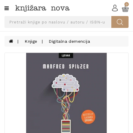
0
Kategorije
SVEUČILIŠNA
IZDANJA
UDŽBENICI
Knjige
Digitalna demencija
KNJIGE
PRIBOR
I
OPREMA
NARUČI
UDŽBENIKE!
BLOG
KONTAKT