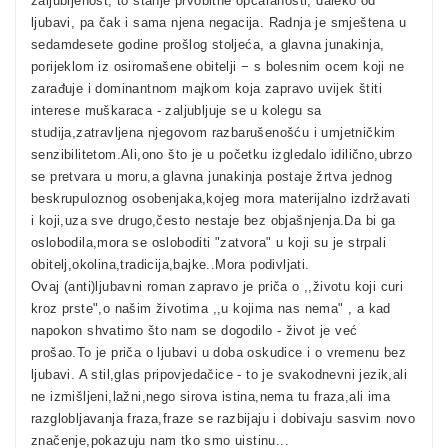
zaljubljenost, to stanje prvobitne opčaranosti, daleko od
ljubavi, pa čak i sama njena negacija. Radnja je smještena u
sedamdesete godine prošlog stoljeća, a glavna junakinja,
porijeklom iz osiromašene obitelji − s bolesnim ocem koji ne
zarađuje i dominantnom majkom koja zapravo uvijek štiti
interese muškaraca - zaljubljuje se u kolegu sa
studija,zatravljena njegovom razbarušenošću i umjetničkim
senzibilitetom.Ali,ono što je u početku izgledalo idilično,ubrzo
se pretvara u moru,a glavna junakinja postaje žrtva jednog
beskrupuloznog osobenjaka,kojeg mora materijalno izdržavati
i koji,uza sve drugo,često nestaje bez objašnjenja.Da bi ga
oslobodila,mora se osloboditi "zatvora" u koji su je strpali
obitelj,okolina,tradicija,bajke..Mora podivljati.
Ovaj (anti)ljubavni roman zapravo je priča o ,,životu koji curi
kroz prste",o našim životima ,,u kojima nas nema" , a kad
napokon shvatimo što nam se dogodilo - život je već
prošao.To je priča o ljubavi u doba oskudice i o vremenu bez
ljubavi. A stil,glas pripovjedačice - to je svakodnevni jezik,ali
ne izmišljeni,lažni,nego sirova istina,nema tu fraza,ali ima
razglobljavanja fraza,fraze se razbijaju i dobivaju sasvim novo
značenje,pokazuju nam tko smo uistinu...