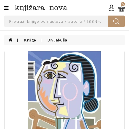
0
Kategorije
SVEUČILIŠNA
IZDANJA
UDŽBENICI
Knjige
Divljakuša
KNJIGE
PRIBOR
I
OPREMA
NARUČI
UDŽBENIKE!
BLOG
KONTAKT