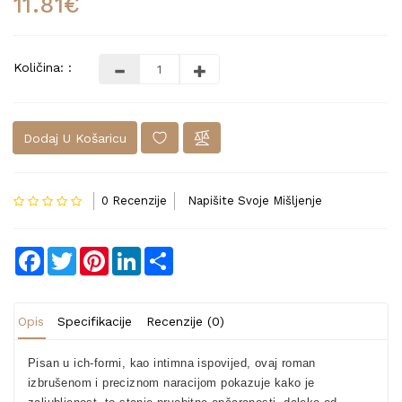
11.81€
Količina: :
Dodaj U Košaricu
0 Recenzije
Napišite Svoje Mišljenje
Facebook
Twitter
Pinterest
LinkedIn
Share
Opis
Specifikacije
Recenzije (0)
Pisan u ich-formi, kao intimna ispovijed, ovaj roman
izbrušenom i preciznom naracijom pokazuje kako je