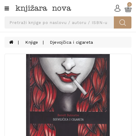
0
Kategorije
SVEUČILIŠNA
IZDANJA
UDŽBENICI
Knjige
Djevojčica i cigareta
KNJIGE
PRIBOR
I
OPREMA
NARUČI
UDŽBENIKE!
BLOG
KONTAKT