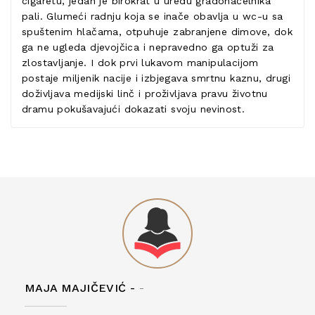
cigaretu, jedan je birokrat u uredu gradonačelnika
pali. Glumeći radnju koja se inače obavlja u wc-u sa
spuštenim hlačama, otpuhuje zabranjene dimove, dok
ga ne ugleda djevojčica i nepravedno ga optuži za
zlostavljanje. I dok prvi lukavom manipulacijom
postaje miljenik nacije i izbjegava smrtnu kaznu, drugi
doživljava medijski linč i proživljava pravu životnu
dramu pokušavajući dokazati svoju nevinost.
MAJA MAJIČEVIĆ -
-