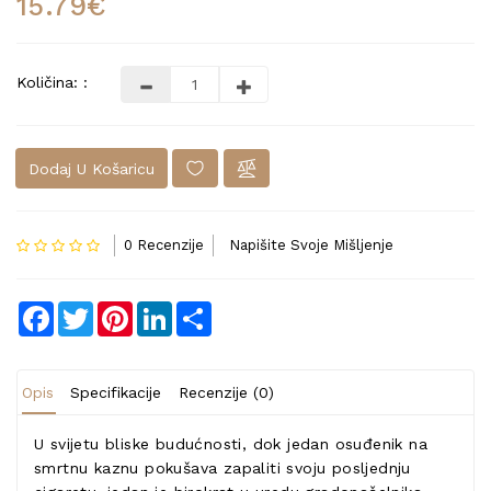
15.79€
Količina: :
Dodaj U Košaricu
0 Recenzije
Napišite Svoje Mišljenje
Facebook
Twitter
Pinterest
LinkedIn
Share
Opis
Specifikacije
Recenzije (0)
U svijetu bliske budućnosti, dok jedan osuđenik na
smrtnu kaznu pokušava zapaliti svoju posljednju