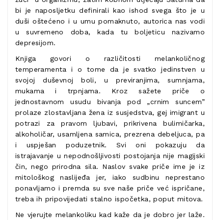
bi je naposljetku definirali kao ishod svega što je u
duši oštećeno i u umu pomaknuto, autorica nas vodi
u suvremeno doba, kada tu boljeticu nazivamo
depresijom.
Knjiga govori o različitosti melankoličnog
temperamenta i o tome da je svatko jedinstven u
svojoj duševnoj boli, u previranjima, sumnjama,
mukama i trpnjama. Kroz sažete priče o
jednostavnom usudu bivanja pod „crnim suncem”
prolaze zlostavljana žena iz susjedstva, gej imigrant u
potrazi za pravom ljubavi, prikrivena bulimičarka,
alkoholičar, usamljena samica, prezrena debeljuca, pa
i uspješan poduzetnik. Svi oni pokazuju da
istrajavanje u nepodnošljivosti postojanja nije magijski
čin, nego prirodna sila. Naslov svake priče ime je iz
mitološkog naslijeđa jer, iako sudbinu neprestano
ponavljamo i premda su sve naše priče već ispričane,
treba ih pripovijedati stalno ispočetka, poput mitova.
Ne vjerujte melankoliku kad kaže da je dobro jer laže.