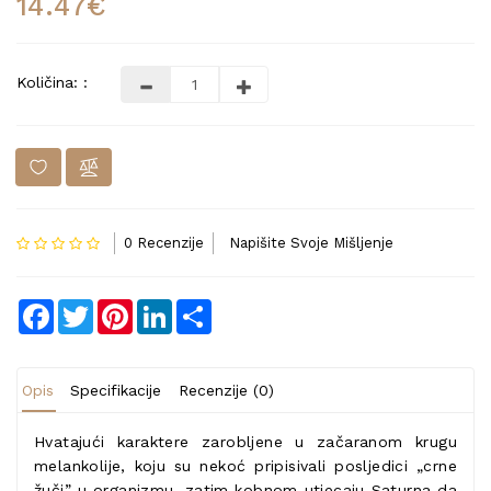
14.47€
Količina: :
0 Recenzije
Napišite Svoje Mišljenje
Facebook
Twitter
Pinterest
LinkedIn
Share
Opis
Specifikacije
Recenzije (0)
Hvatajući karaktere zarobljene u začaranom krugu
melankolije, koju su nekoć pripisivali posljedici „crne
žuči” u organizmu, zatim kobnom utjecaju Saturna da