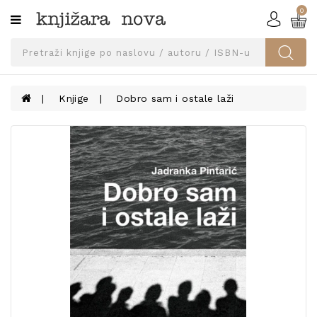
0
Kategorije
SVEUČILIŠNA
IZDANJA
UDŽBENICI
Knjige
Dobro sam i ostale laži
KNJIGE
PRIBOR
I
OPREMA
NARUČI
UDŽBENIKE!
BLOG
KONTAKT