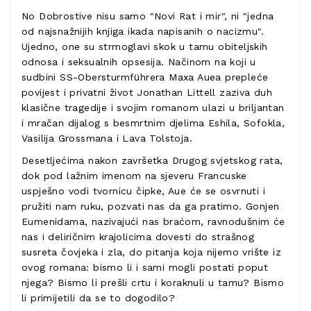
No Dobrostive nisu samo "Novi Rat i mir", ni "jedna
od najsnažnijih knjiga ikada napisanih o nacizmu".
Ujedno, one su strmoglavi skok u tamu obiteljskih
odnosa i seksualnih opsesija. Načinom na koji u
sudbini SS-Obersturmführera Maxa Auea prepleće
povijest i privatni život Jonathan Littell zaziva duh
klasične tragedije i svojim romanom ulazi u briljantan
i mračan dijalog s besmrtnim djelima Eshila, Sofokla,
Vasilija Grossmana i Lava Tolstoja.
Desetljećima nakon završetka Drugog svjetskog rata,
dok pod lažnim imenom na sjeveru Francuske
uspješno vodi tvornicu čipke, Aue će se osvrnuti i
pružiti nam ruku, pozvati nas da ga pratimo. Gonjen
Eumenidama, nazivajući nas braćom, ravnodušnim će
nas i deliričnim krajolicima dovesti do strašnog
susreta čovjeka i zla, do pitanja koja nijemo vrište iz
ovog romana: bismo li i sami mogli postati poput
njega? Bismo li prešli crtu i koraknuli u tamu? Bismo
li primijetili da se to dogodilo?