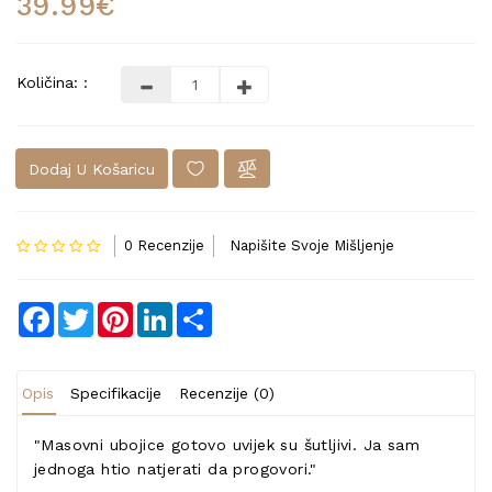
39.99€
Količina: :
Dodaj U Košaricu
0 Recenzije
Napišite Svoje Mišljenje
Facebook
Twitter
Pinterest
LinkedIn
Share
Opis
Specifikacije
Recenzije (0)
"Masovni ubojice gotovo uvijek su šutljivi. Ja sam
jednoga htio natjerati da progovori."