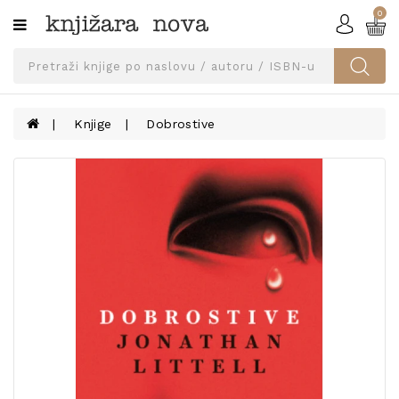
0
Kategorije
SVEUČILIŠNA
IZDANJA
UDŽBENICI
Knjige
Dobrostive
KNJIGE
PRIBOR
I
OPREMA
NARUČI
UDŽBENIKE!
BLOG
KONTAKT