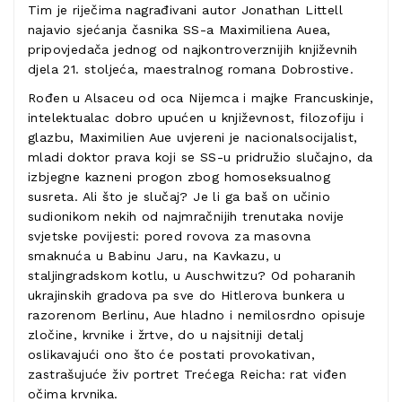
Tim je riječima nagrađivani autor Jonathan Littell
najavio sjećanja časnika SS-a Maximiliena Auea,
pripovjedača jednog od najkontroverznijih književnih
djela 21. stoljeća, maestralnog romana Dobrostive.
Rođen u Alsaceu od oca Nijemca i majke Francuskinje,
intelektualac dobro upućen u književnost, filozofiju i
glazbu, Maximilien Aue uvjereni je nacionalsocijalist,
mladi doktor prava koji se SS-u pridružio slučajno, da
izbjegne kazneni progon zbog homoseksualnog
susreta. Ali što je slučaj? Je li ga baš on učinio
sudionikom nekih od najmračnijih trenutaka novije
svjetske povijesti: pored rovova za masovna
smaknuća u Babinu Jaru, na Kavkazu, u
staljingradskom kotlu, u Auschwitzu? Od poharanih
ukrajinskih gradova pa sve do Hitlerova bunkera u
razorenom Berlinu, Aue hladno i nemilosrdno opisuje
zločine, krvnike i žrtve, do u najsitniji detalj
oslikavajući ono što će postati provokativan,
zastrašujuće živ portret Trećega Reicha: rat viđen
očima krvnika.