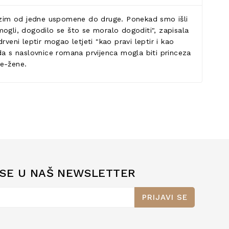
 Klizim od jedne uspomene do druge. Ponekad smo išli
 mogli, dogodilo se što se moralo dogoditi", zapisala
rveni leptir mogao letjeti "kao pravi leptir i kao
leda s naslovnice romana prvijenca mogla biti princeza
ce-žene.
 SE U NAŠ NEWSLETTER
PRIJAVI SE