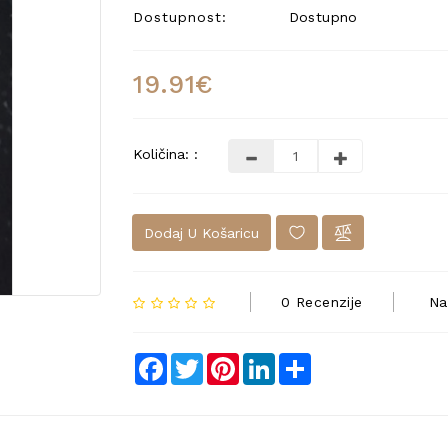
Dostupnost:
Dostupno
19.91€
Količina: :
Dodaj U Košaricu
0 Recenzije
Na
Facebook
Twitter
Pinterest
LinkedIn
Share