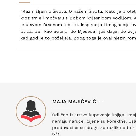
"Razmišljam o životu. O našem životu. Kako je proletj
kroz trnje i močvaru s Božjom krijesnicom vodiljom. Al
je u svom Drvenom leptiru. Inspiracija i imaginacija uv
ptica, pa i kao avion... do Mjeseca i još dalje, do zv
kad god je to poželjela. Zbog toga je ovaj njezin roma
MAJA MAJIČEVIĆ -
-
ku
Odlično iskustvo kupovanja knjiga. Ima
nemaju naruče. Cijene su korektne. Uslu
prodavačice su drage za razliku od drug
6*!