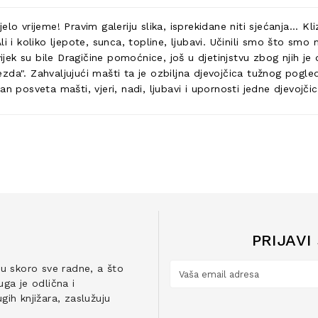
elo vrijeme! Pravim galeriju slika, isprekidane niti sjećanja...
i i koliko ljepote, sunca, topline, ljubavi. Učinili smo što smo
ijek su bile Dragičine pomoćnice, još u djetinjstvu zbog njih je d
ijezda". Zahvaljujući mašti ta je ozbiljna djevojčica tužnog pog
n posveta mašti, vjeri, nadi, ljubavi i upornosti jedne djevojči
PRIJAVI
ju skoro sve radne, a što
ga je odlična i
ih knjižara, zaslužuju