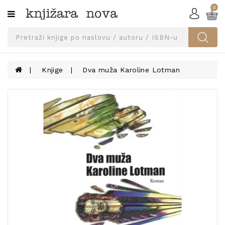
0
Kategorije
SVEUČILIŠNA
IZDANJA
UDŽBENICI
Knjige
Dva muža Karoline Lotman
KNJIGE
PRIBOR
I
OPREMA
NARUČI
UDŽBENIKE!
BLOG
KONTAKT