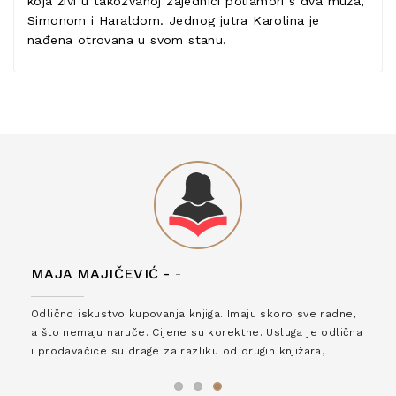
koja živi u takozvanoj zajednici poliamori s dva muža,
Simonom i Haraldom. Jednog jutra Karolina je
nađena otrovana u svom stanu.
MAJA MAJIČEVIĆ -
-
Odlično iskustvo kupovanja knjiga. Imaju skoro sve radne,
a što nemaju naruče. Cijene su korektne. Usluga je odlična
i prodavačice su drage za razliku od drugih knjižara,
zaslužuju 6*!