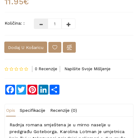
11.95€
Količina: :
Dodaj U Košaricu
0 Recenzije
Napišite Svoje Mišljenje
Facebook
Twitter
Pinterest
LinkedIn
Share
Opis
Specifikacije
Recenzije (0)
Radnja romana smještena je u mirno naselje u
predgrađu Goteborga. Karolina Lotman je umjetnica