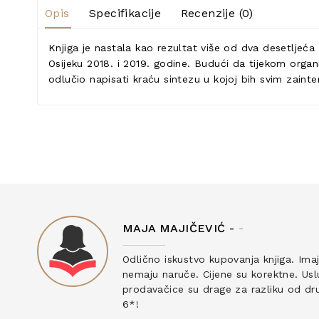
Opis
Specifikacije
Recenzije (0)
Knjiga je nastala kao rezultat više od dva desetljeć
Osijeku 2018. i 2019. godine. Budući da tijekom organ
odlučio napisati kraću sintezu u kojoj bih svim zaint
MAJA MAJIČEVIĆ -
-
ku
Odlično iskustvo kupovanja knjiga. Ima
nemaju naruče. Cijene su korektne. Uslu
prodavačice su drage za razliku od drug
6*!