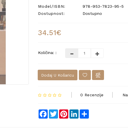
Model/ISBN:
978-953-7823-95-5
Dostupnost:
Dostupno
34.51€
Količina: :
Dodaj U Košaricu
0 Recenzije
Na
Facebook
Twitter
Pinterest
LinkedIn
Share