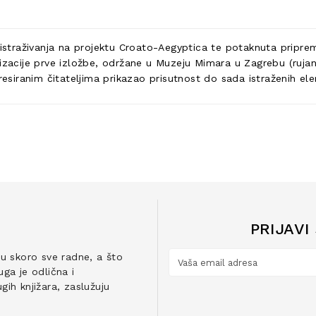
a istraživanja na projektu Croato-Aegyptica te potaknuta pripr
izacije prve izložbe, održane u Muzeju Mimara u Zagrebu (rujan 
eresiranim čitateljima prikazao prisutnost do sada istraženih e
PRIJAVI
ju skoro sve radne, a što
ga je odlična i
ih knjižara, zaslužuju