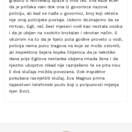
gradiću u Norveškoj spaze u vodi leš. Eva kaže kćeri
da je pričeka vani dok ona iz govornice nazove
policiju, ali kad se nađe u govornici, broj koji okreće
nije onaj policijske postaje. Uskoro doznajemo da se
mrtvac, Egil, već šest mjeseci vodi kao nestala osoba
i da je ubijen na osobito brutalan i okrutan način. S
obzirom na to da je tijelo pola godine provelo u vodi,
policija nema puno tragova na koje se može osloniti,
ali inspektora Sejera kopka činjenica da je nekoliko
dana prije Egilova nestanka ubijena mlada žena i da
njezino ubojstvo nikad nije razriješeno te se pita nisu
li dva slučaja možda povezana. Dok inspektor
pokušava rasvijetliti slučaj, Eva Magnus prima
tajanstven telefonski poziv koji u potpunosti mijenja
njen život.