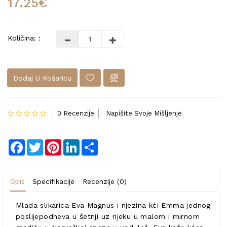
17.25€
Količina: :
Dodaj U Košaricu
0 Recenzije
Napišite Svoje Mišljenje
Facebook
Twitter
Pinterest
LinkedIn
Share
Opis
Specifikacije
Recenzije (0)
Mlada slikarica Eva Magnus i njezina kći Emma jednog
poslijepodneva u šetnji uz rijeku u malom i mirnom