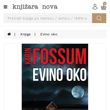
0
Kategorije
SVEUČILIŠNA
IZDANJA
UDŽBENICI
Knjige
Evino oko
KNJIGE
PRIBOR
I
OPREMA
NARUČI
UDŽBENIKE!
BLOG
KONTAKT