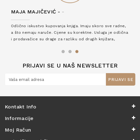
MAJA MAJIČEVIĆ -
-
Odlično iskustvo kupovanja knjiga. Imaju skoro sve radne,
a što nemaju naruče. Cijene su korektne. Usluga je odlična
i prodavačice su drage za razliku od drugih knjižara,
zaslužuju 6*!
PRIJAVI SE U NAŠ NEWSLETTER
PRIJAVI SE
Kontakt Info
Informacije
Moj Račun