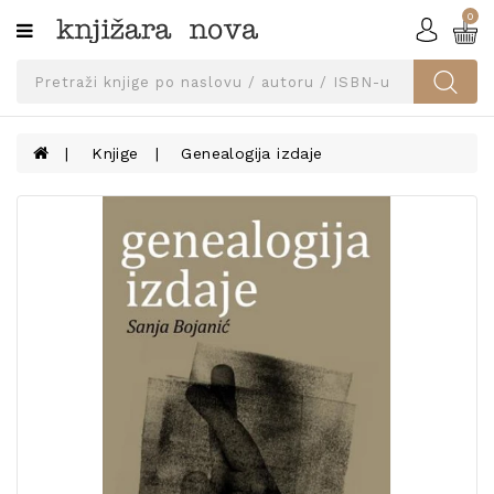
0
Kategorije
SVEUČILIŠNA
IZDANJA
UDŽBENICI
Knjige
Genealogija izdaje
KNJIGE
PRIBOR
I
OPREMA
NARUČI
UDŽBENIKE!
BLOG
KONTAKT