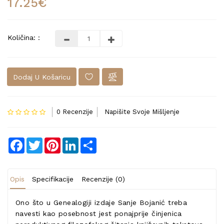
17.25€
Količina: :
Dodaj U Košaricu
0 Recenzije
Napišite Svoje Mišljenje
Facebook
Twitter
Pinterest
LinkedIn
Share
Opis
Specifikacije
Recenzije (0)
Ono što u Genealogiji izdaje Sanje Bojanić treba
navesti kao posebnost jest ponajprije činjenica