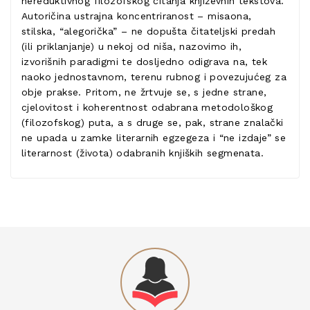
nereduktivnog filozofskog čitanja književnih tekstova.
Autoričina ustrajna koncentriranost – misaona,
stilska, “alegorička” – ne dopušta čitateljski predah
(ili priklanjanje) u nekoj od niša, nazovimo ih,
izvorišnih paradigmi te dosljedno odigrava na, tek
naoko jednostavnom, terenu rubnog i povezujućeg za
obje prakse. Pritom, ne žrtvuje se, s jedne strane,
cjelovitost i koherentnost odabrana metodološkog
(filozofskog) puta, a s druge se, pak, strane znalački
ne upada u zamke literarnih egzegeza i “ne izdaje” se
literarnost (života) odabranih knjiških segmenata.