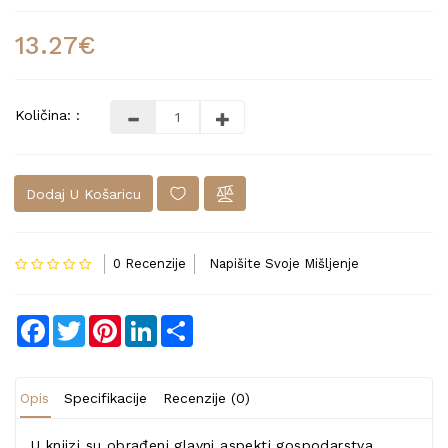
13.27€
Količina: :
Dodaj U Košaricu
0 Recenzije
Napišite Svoje Mišljenje
Facebook
Twitter
Pinterest
LinkedIn
Share
Opis
Specifikacije
Recenzije (0)
U knjizi su obrađeni glavni aspekti gospodarstva