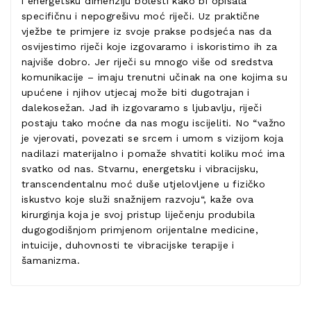
i energetsku dimenziju bolesti kako bi opisala
specifičnu i nepogrešivu moć riječi. Uz praktične
vježbe te primjere iz svoje prakse podsjeća nas da
osvijestimo riječi koje izgovaramo i iskoristimo ih za
najviše dobro. Jer riječi su mnogo više od sredstva
komunikacije – imaju trenutni učinak na one kojima su
upućene i njihov utjecaj može biti dugotrajan i
dalekosežan. Jad ih izgovaramo s ljubavlju, riječi
postaju tako moćne da nas mogu iscijeliti. No “važno
je vjerovati, povezati se srcem i umom s vizijom koja
nadilazi materijalno i pomaže shvatiti koliku moć ima
svatko od nas. Stvarnu, energetsku i vibracijsku,
transcendentalnu moć duše utjelovljene u fizičko
iskustvo koje služi snažnijem razvoju“, kaže ova
kirurginja koja je svoj pristup liječenju produbila
dugogodišnjom primjenom orijentalne medicine,
intuicije, duhovnosti te vibracijske terapije i
šamanizma.