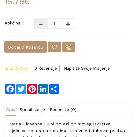
15.79€
Količina: :
Dodaj U Košaricu
0 Recenzije
Napišite Svoje Mišljenje
Facebook
Twitter
Pinterest
LinkedIn
Share
Opis
Specifikacije
Recenzije (0)
Maria Giovanna Luini polazi od svojeg iskustva
liječnice koja s pacijentima istražuje i duhovni pristup