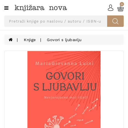
0
Kategorije
SVEUČILIŠNA
IZDANJA
UDŽBENICI
Knjige
Govori s ljubavlju
KNJIGE
PRIBOR
I
OPREMA
NARUČI
UDŽBENIKE!
BLOG
KONTAKT