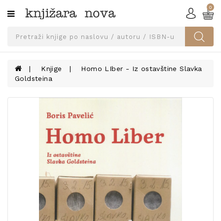
0
Kategorije
SVEUČILIŠNA
IZDANJA
UDŽBENICI
Knjige
Homo LIber - Iz ostavštine Slavka
Goldsteina
KNJIGE
PRIBOR
I
OPREMA
NARUČI
UDŽBENIKE!
BLOG
KONTAKT