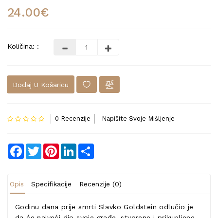
24.00€
Količina: :
Dodaj U Košaricu
0 Recenzije
Napišite Svoje Mišljenje
Facebook
Twitter
Pinterest
LinkedIn
Share
Opis
Specifikacije
Recenzije (0)
Godinu dana prije smrti Slavko Goldstein odlučio je
da će najveći dio svoje građe, stvorene i prikupljene