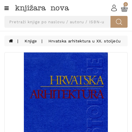
0
Kategorije
SVEUČILIŠNA
IZDANJA
UDŽBENICI
Knjige
Hrvatska arhitektura u XX. stoljeću
KNJIGE
PRIBOR
I
OPREMA
NARUČI
UDŽBENIKE!
BLOG
KONTAKT