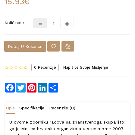
15.93€
Količina: :
Dodaj U Košaricu
0 Recenzije
Napišite Svoje Mišljenje
Facebook
Twitter
Pinterest
LinkedIn
Share
Opis
Specifikacije
Recenzije (0)
U ovome zborniku radova sa znanstvenoga skupa što
ga je Matica hrvatska organizirala u studenome 2007.