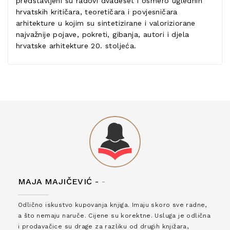
predstavljeni su radovi dvadeset i osmero uglednih
hrvatskih kritičara, teoretičara i povjesničara
arhitekture u kojim su sintetizirane i valoriziorane
najvažnije pojave, pokreti, gibanja, autori i djela
hrvatske arhitekture 20. stoljeća.
MAJA MAJIČEVIĆ -
-
Odlično iskustvo kupovanja knjiga. Imaju skoro sve radne,
a što nemaju naruče. Cijene su korektne. Usluga je odlična
i prodavačice su drage za razliku od drugih knjižara,