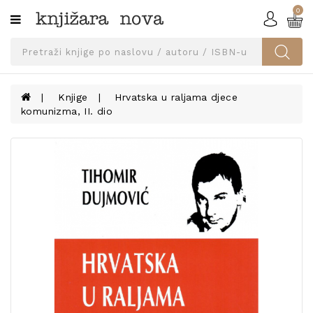
0
Kategorije
SVEUČILIŠNA
IZDANJA
UDŽBENICI
Knjige
Hrvatska u raljama djece
komunizma, II. dio
KNJIGE
PRIBOR
I
OPREMA
NARUČI
UDŽBENIKE!
BLOG
KONTAKT