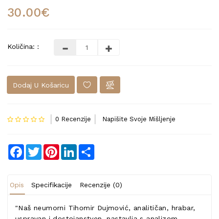
30.00€
Količina: :
Dodaj U Košaricu
0 Recenzije
Napišite Svoje Mišljenje
Facebook
Twitter
Pinterest
LinkedIn
Share
Opis
Specifikacije
Recenzije (0)
"Naš neumorni Tihomir Dujmović, analitičan, hrabar,
uspravan i dostojanstven, nastavlja s analizom