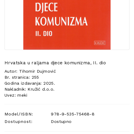
POSEBNA
PONUDA
Hrvatska u raljama djece komunizma, II. dio
Autor: Tihomir Dujmović
Br. stranica: 255
Godina izdavanja: 2025.
Nakladnik: Kružić d.o.o.
Uvez: meki
Model/ISBN:
978-9-535-75468-8
Dostupnost:
Dostupno