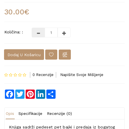
30.00€
Količina: :
Dodaj U Košaricu
0 Recenzije
Napišite Svoje Mišljenje
Facebook
Twitter
Pinterest
LinkedIn
Share
Opis
Specifikacije
Recenzije (0)
Knjiga sadrži pedeset pet bajki i predaja iz bogatog