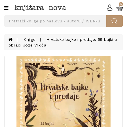
0
Kategorije
SVEUČILIŠNA
IZDANJA
UDŽBENICI
Knjige
Hrvatske bajke i predaje: 55 bajki u
obradi Joze Vrkića
KNJIGE
PRIBOR
I
OPREMA
NARUČI
UDŽBENIKE!
BLOG
KONTAKT