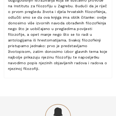
dugogodišnjih istraživanja koja se sustavno provode
na Institutu za filozofiju u Zagrebu. Budući da je riječ
o prvom pregledu života i djela hrvatskih filozofkinja,
odlučili smo se da ova knjiga ima oblik čitanke: ovdje
donosimo više izvornih navoda obrađenih filozofkinja
nego što je uobičajeno u pregledima povijesti
filozofije, a opet manje nego što se to radi u
antologijama ili hrestomatijama. Svakoj filozofkinji
pristupamo jednako: prvo je predstavljamo
životopisom, zatim donosimo izbor glavnih tema koje
najbolje prikazuju njezinu filozofiju te naposljetku
navodimo popis njezinih objavljenih radova i radova o
njezinoj filozofiji.