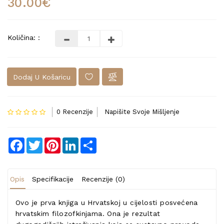
30.00€
Količina: :
Dodaj U Košaricu
0 Recenzije
Napišite Svoje Mišljenje
Facebook
Twitter
Pinterest
LinkedIn
Share
Opis
Specifikacije
Recenzije (0)
Ovo je prva knjiga u Hrvatskoj u cijelosti posvećena
hrvatskim filozofkinjama. Ona je rezultat