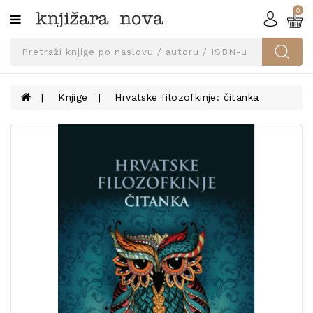
0
Kategorije
SVEUČILIŠNA
IZDANJA
UDŽBENICI
Knjige
Hrvatske filozofkinje: čitanka
KNJIGE
PRIBOR
I
OPREMA
NARUČI
UDŽBENIKE!
BLOG
KONTAKT