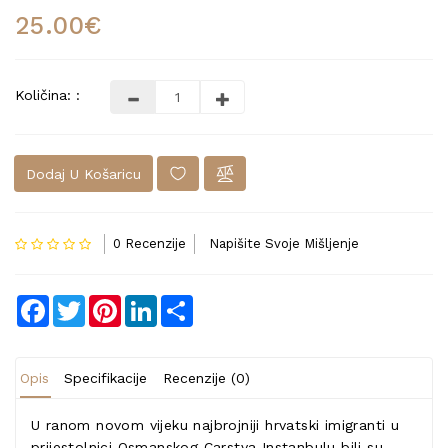
25.00€
Količina: :
Dodaj U Košaricu
0 Recenzije
Napišite Svoje Mišljenje
Facebook
Twitter
Pinterest
LinkedIn
Share
Opis
Specifikacije
Recenzije (0)
U ranom novom vijeku najbrojniji hrvatski imigranti u
prijestolnici Osmanskog Carstva Instanbulu bili su