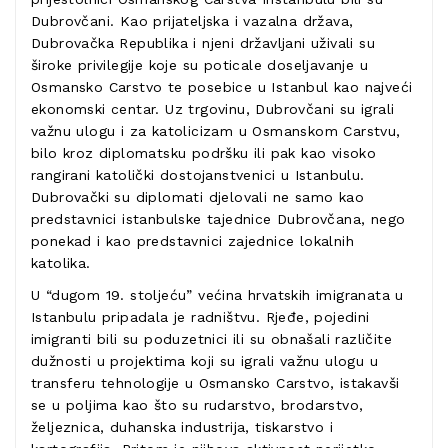
Dubrovčani. Kao prijateljska i vazalna država,
Dubrovačka Republika i njeni državljani uživali su
široke privilegije koje su poticale doseljavanje u
Osmansko Carstvo te posebice u Istanbul kao najveći
ekonomski centar. Uz trgovinu, Dubrovčani su igrali
važnu ulogu i za katolicizam u Osmanskom Carstvu,
bilo kroz diplomatsku podršku ili pak kao visoko
rangirani katolički dostojanstvenici u Istanbulu.
Dubrovački su diplomati djelovali ne samo kao
predstavnici istanbulske tajednice Dubrovčana, nego
ponekad i kao predstavnici zajednice lokalnih
katolika.
U “dugom 19. stoljeću” većina hrvatskih imigranata u
Istanbulu pripadala je radništvu. Rjeđe, pojedini
imigranti bili su poduzetnici ili su obnašali različite
dužnosti u projektima koji su igrali važnu ulogu u
transferu tehnologije u Osmansko Carstvo, istakavši
se u poljima kao što su rudarstvo, brodarstvo,
željeznica, duhanska industrija, tiskarstvo i