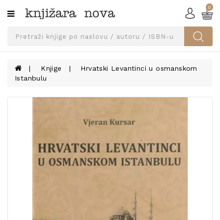
0
Kategorije
SVEUČILIŠNA
IZDANJA
UDŽBENICI
Knjige
Hrvatski Levantinci u osmanskom
Istanbulu
KNJIGE
PRIBOR
I
OPREMA
NARUČI
UDŽBENIKE!
BLOG
KONTAKT