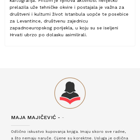
kartografija. Pritom je njihova aktivnost nerijetko
prelazila uže tehničke okvire i postajala je važna za
društveni i kulturni život Istanbula uopće te posebice
za Levantince, društvenu zajednicu
zapadnoeuropskog porijekla, u koju su se iseljeni
Hrvati ubrzo po dolasku asimilirali.
MAJA MAJIČEVIĆ -
-
Odlično iskustvo kupovanja knjiga. Imaju skoro sve radne,
a što nemaju naruče. Cijene su korektne. Usluga je odlična