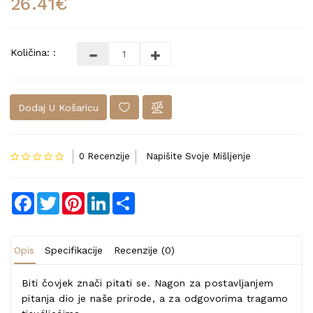
26.41€
Količina: :
Dodaj U Košaricu
0 Recenzije
Napišite Svoje Mišljenje
Facebook
Twitter
Pinterest
LinkedIn
Share
Opis
Specifikacije
Recenzije (0)
Biti čovjek znači pitati se. Nagon za postavljanjem
pitanja dio je naše prirode, a za odgovorima tragamo