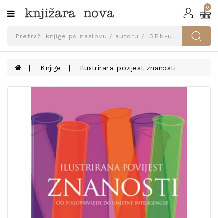
0
Kategorije
SVEUČILIŠNA
IZDANJA
UDŽBENICI
Knjige
Ilustrirana povijest znanosti
KNJIGE
PRIBOR
I
OPREMA
NARUČI
UDŽBENIKE!
BLOG
KONTAKT