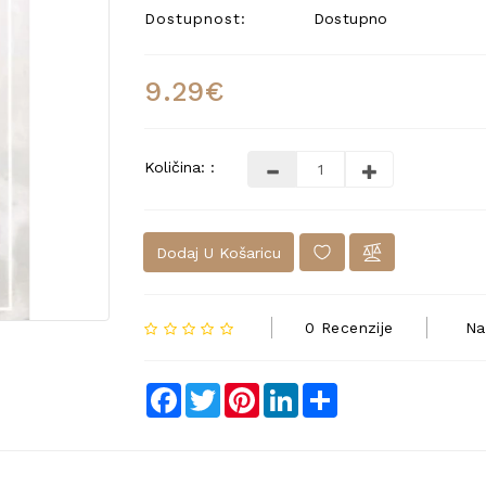
Dostupnost:
Dostupno
9.29€
Količina: :
Dodaj U Košaricu
0 Recenzije
Na
Facebook
Twitter
Pinterest
LinkedIn
Share