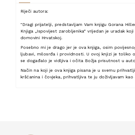
Riječi autora:
"Dragi prijatelji, predstavljam Vam knjigu Gorana Hill
Knjiga „Ispovijest zarobljenika“ vrijedan je uradak ko
domovini Hrvatskoj.
Posebno mi je drago jer je ova knjiga, osim povijesn
ljubavi, milosrđa i providnosti. U ovoj knjizi je toli
se događalo je vidljiva i očita Božja prisutnost u autor
Način na koji je ova knjiga pisana je u svemu prihvatl
kršćanina i čovjeka, prihvatljiva te ju doživljavam ka