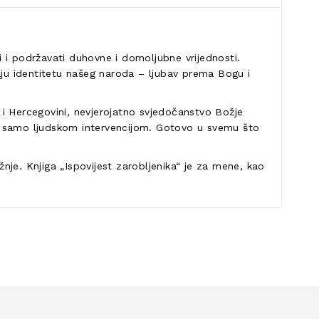
ti i podržavati duhovne i domoljubne vrijednosti.
adaju identitetu našeg naroda – ljubav prema Bogu i
 i Hercegovini, nevjerojatno svjedočanstvo Božje
o ili samo ljudskom intervencijom. Gotovo u svemu što
žnje. Knjiga „Ispovijest zarobljenika“ je za mene, kao