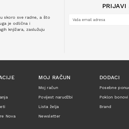
PRIJAVI
ju skoro sve radne, a što
ga je odlična i
ih knjižara, zaslužuju
ACIJE
MOJ RAČUN
DODACI
Moj račun
Posebne ponu
anja
Povijest narudžbi
Poklon bonovi
jeti
Lista želja
Brand
are Nova
Newsletter