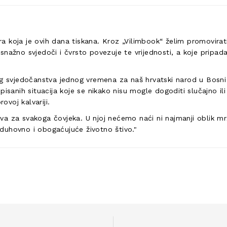
era koja je ovih dana tiskana. Kroz „Vilimbook“ želim promovira
ji snažno svjedoči i čvrsto povezuje te vrijednosti, a koje prip
og svjedočanstva jednog vremena za naš hrvatski narod u Bosni
ko opisanih situacija koje se nikako nisu mogle dogoditi slučajn
ovoj kalvariji.
jiva za svakoga čovjeka. U njoj nećemo naći ni najmanji oblik mr
o duhovno i obogaćujuće životno štivo."