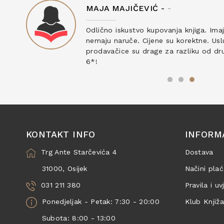
MAJA MAJIČEVIĆ -
-
ku
Odlično iskustvo kupovanja knjiga. Ima
nemaju naruče. Cijene su korektne. Uslu
prodavačice su drage za razliku od drug
6*!
KONTAKT INFO
INFORM
Trg Ante Starčevića 4
Dostava
31000, Osijek
Načini plać
031 211 380
Pravila i uv
Ponedjeljak - Petak: 7:30 - 20:00
Klub Knjiž
Subota: 8:00 - 13:00