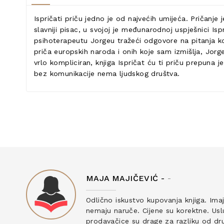
Ispričati priču jedno je od najvećih umijeća. Pričanje 
slavniji pisac, u svojoj je međunarodnoj uspješnici Is
psihoterapeutu Jorgeu tražeći odgovore na pitanja ko
priča europskih naroda i onih koje sam izmišlja, Jor
vrlo kompliciran, knjiga Ispričat ću ti priču prepuna 
bez komunikacije nema ljudskog društva.
MAJA MAJIČEVIĆ -
-
ku
Odlično iskustvo kupovanja knjiga. Ima
nemaju naruče. Cijene su korektne. Uslu
prodavačice su drage za razliku od drug