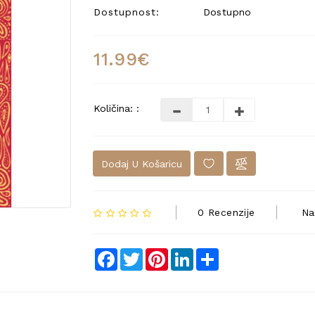
Dostupnost:
Dostupno
11.99€
Količina: :
Dodaj U Košaricu
0 Recenzije
Na
Facebook
Twitter
Pinterest
LinkedIn
Share