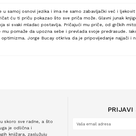
je u samoj osnovi jezika i ima ne samo zabavljački već i ljekovit
pričat ću ti priču pokazao što sve priča može. Glavni junak knjig
ja si svaki mladac postavlja. Pričajući mu priče, od grčkih mi
ge mu pomaže da upozna sebe i prevlada svoje predrasude. Iako
je optimizma. Jorge Bucay otkriva da je pripovijedanje najjači i 
PRIJAVI
ju skoro sve radne, a što
ga je odlična i
ih knjižara, zaslužuju