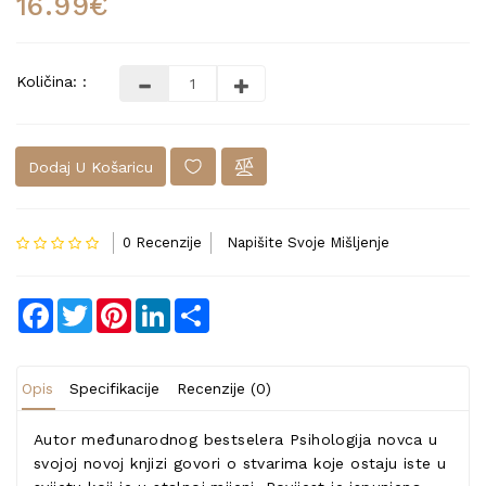
16.99€
Količina: :
Dodaj U Košaricu
0 Recenzije
Napišite Svoje Mišljenje
Facebook
Twitter
Pinterest
LinkedIn
Share
Opis
Specifikacije
Recenzije (0)
Autor međunarodnog bestselera Psihologija novca u
svojoj novoj knjizi govori o stvarima koje ostaju iste u