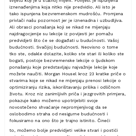
svijetu koji je u stalnoj mijeni. Povijest je ispunjena
iznenađenjima koja nitko nije predvidio. Ali isto je
tako ispunjena bezvremenskom mudrošću. Promjena
privlači našu pozornost jer je iznenadna i uzbudljiva.
Ali obrasci ponašanja koji se nikad ne mijenjaju
najdragocjenije su lekcije iz povijesti jer pomažu
predvidjeti što će se događati u budućnosti. Vašoj
budućnosti. Svačijoj budućnosti. Neovisno o tome
tko ste, odakle dolazite, koliko ste stari ili koliko ste
bogati, postoje bezvremenske lekcije o ljudskom
ponašanju koje predstavljaju najvažnije lekcije koje
možete naučiti. Morgan Housel kroz 23 kratke priče o
stvarima koje se nikad ne mijenjaju prenosi lekcije o
optimiziranju rizika, iskorištavanju prilika i odličnom
životu. Kroz niz zanimljivih priča i jezgrovitih primjera,
pokazuje kako možemo upotrijebiti svoje
novostečeno shvaćanje nepromjenjivog da se
oslobodimo straha od nesigurne budućnosti i
fokusiramo na ono što je trajno istinito. Čineći
to, možemo bolje predvidjeti velike stvari i postići