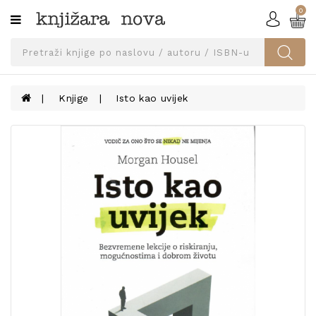
0
Kategorije
SVEUČILIŠNA
IZDANJA
UDŽBENICI
Knjige
Isto kao uvijek
KNJIGE
PRIBOR
I
OPREMA
NARUČI
UDŽBENIKE!
BLOG
KONTAKT