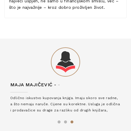
najveći uspjeh, ne samo u financijskom smislu, već –
što je najvažnije – kroz dobro proživljen život.
MAJA MAJIČEVIĆ -
-
Odlično iskustvo kupovanja knjiga. Imaju skoro sve radne,
a što nemaju naruče. Cijene su korektne. Usluga je odlična
i prodavačice su drage za razliku od drugih knjižara,
zaslužuju 6*!