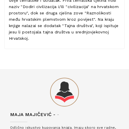
dvije tematske i dodatak. Prva tematska cjelina nosi
naziv "Dodiri civilizacija i/ili "civilizacija" na hrvatskom
prostoru", dok se druga cjelina zove "Raznolikosti
među hrvatskim plemstvom kroz povijest". Na kraju
knjige nalazai se dodatak "Tajna društva", koji ispituje
jesu li postojala tajna društva u srednjovjekovnoj
Hrvatskoj.
MAJA MAJIČEVIĆ -
-
Odlično iskustvo kupovanja knjiga. Imaju skoro sve radne,