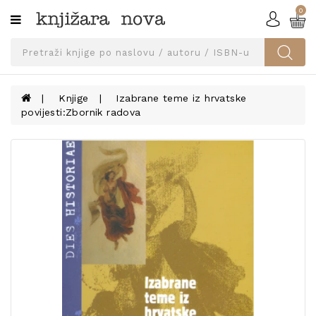
0
Kategorije
SVEUČILIŠNA
IZDANJA
UDŽBENICI
Knjige
Izabrane teme iz hrvatske
povijesti:Zbornik radova
KNJIGE
PRIBOR
I
OPREMA
NARUČI
UDŽBENIKE!
BLOG
KONTAKT