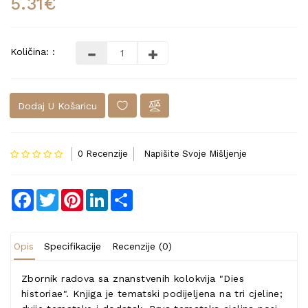
5.31€
Količina: :
Dodaj U Košaricu
0 Recenzije
Napišite Svoje Mišljenje
Facebook
Twitter
Pinterest
LinkedIn
Share
Opis
Specifikacije
Recenzije (0)
Zbornik radova sa znanstvenih kolokvija "Dies
historiae". Knjiga je tematski podijeljena na tri cjeline;