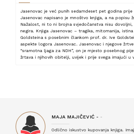
Jasenovac je već punih sedamdeset pet godina prije 
Jasenovac napisano je mnoštvo knjiga, a na popisu ž
Nažalost, ni to ni brojna svjedočanstva nisu dovoljni
negira. Knjiga Jasenovac – tragika, mitomanija, istin
Goldsteina s posebnim člankom prof. dr. Ive Goldste
aspekte logora Jasenovac. Jasenovac i njegove žrtve 
“sramotna ljaga za NDH”, on je mjesto posebnog pije
žrtava i njihovih obitelji, uvijek i prije svega imajući u 
MAJA MAJIČEVIĆ -
-
ku
Odlično iskustvo kupovanja knjiga. Ima