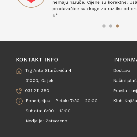
nemaju naruče. Cijene su korektne. Uslu
prodavačice su drage za razliku od drug
6*!
KONTAKT INFO
INFORM
Trg Ante Starčevića 4
Dostava
31000, Osijek
Načini plać
031 211 380
Pravila i uv
Ponedjeljak - Petak: 7:30 - 20:00
Klub Knjiž
Subota: 8:00 - 13:00
Nedjelja: Zatvoreno