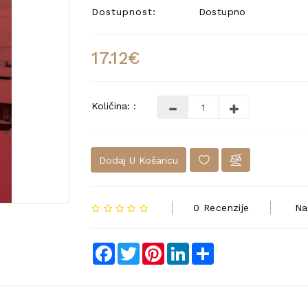
Dostupnost:
Dostupno
17.12€
Količina: :
Dodaj U Košaricu
0 Recenzije
Na
Facebook
Twitter
Pinterest
LinkedIn
Share