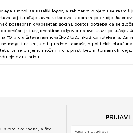
svega simbol za ustaški logor, a tek zatim o njemu se razmišl
rtava koji izrađuje Javna ustanova i spomen-područje Jasenova
, već posljednjih dvadesetak godina postoji potreba da se zloči
a polemičan je i argumentiran odgovor na sve takve pokušaje. J
ina “O broju žrtava jasenovačkog logorskog kompleksa” argumen
ne mogu i ne smiju biti predmet današnjih političkih obračuna. 
teta, te se o njemu može i mora pisati bez mitomanskih ideja, 
vidu cjelovitu istinu.
PRIJAVI
ju skoro sve radne, a što