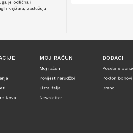
ga je odlična i
ih knjižara, zaslužuju
ACIJE
MOJ RAČUN
DODACI
Moj račun
Posebne ponu
anja
Povijest narudžbi
Poklon bonovi
jeti
Lista želja
Brand
are Nova
Newsletter