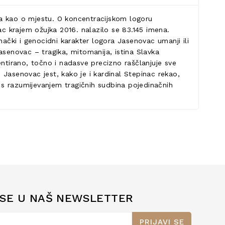
ja kao o mjestu. O koncentracijskom logoru
c krajem ožujka 2016. nalazilo se 83.145 imena.
nački i genocidni karakter logora Jasenovac umanji ili
asenovac – tragika, mitomanija, istina Slavka
tirano, točno i nadasve precizno raščlanjuje sve
Jasenovac jest, kako je i kardinal Stepinac rekao,
s razumijevanjem tragičnih sudbina pojedinačnih
 SE U NAŠ NEWSLETTER
PRIJAVI SE