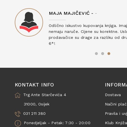
MAJA MAJIČEVIĆ -
-
ku
Odlično iskustvo kupovanja knjiga. Ima
nemaju naruče. Cijene su korektne. Uslu
prodavačice su drage za razliku od drug
6*!
KONTAKT INFO
INFORM
Trg Ante Starčevića 4
Dostava
31000, Osijek
Načini plać
031 211 380
Pravila i uv
Ponedjeljak - Petak: 7:30 - 20:00
Klub Knjiž