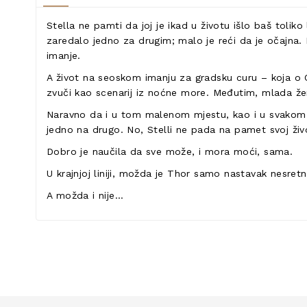
Stella ne pamti da joj je ikad u životu išlo baš tolik
zaredalo jedno za drugim; malo je reći da je očajna. 
imanje.
A život na seoskom imanju za gradsku curu – koja o C
zvuči kao scenarij iz noćne more. Međutim, mlada žen
Naravno da i u tom malenom mjestu, kao i u svakom p
jedno na drugo. No, Stelli ne pada na pamet svoj ži
Dobro je naučila da sve može, i mora moći, sama.
U krajnjoj liniji, možda je Thor samo nastavak nesretno
A možda i nije…