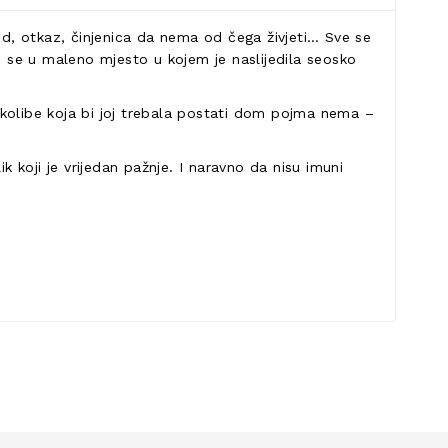
ekid, otkaz, činjenica da nema od čega živjeti… Sve se
i se u maleno mjesto u kojem je naslijedila seosko
 kolibe koja bi joj trebala postati dom pojma nema –
oji je vrijedan pažnje. I naravno da nisu imuni