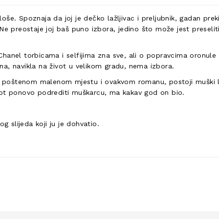
o loše. Spoznaja da joj je dečko lažljivac i preljubnik, gadan pr
Ne preostaje joj baš puno izbora, jedino što može jest preselit
hanel torbicama i selfijima zna sve, ali o popravcima oronule
a, navikla na život u velikom gradu, nema izbora.
oštenom malenom mjestu i ovakvom romanu, postoji muški lik k
vot ponovo podrediti muškarcu, ma kakav god on bio.
g slijeda koji ju je dohvatio.