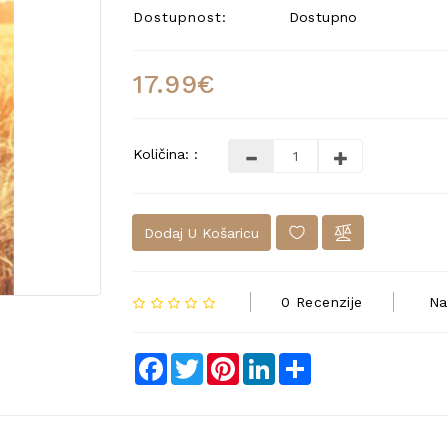
Dostupnost:
Dostupno
17.99€
Količina: :
Dodaj U Košaricu
0 Recenzije
Na
Facebook
Twitter
Pinterest
LinkedIn
Share