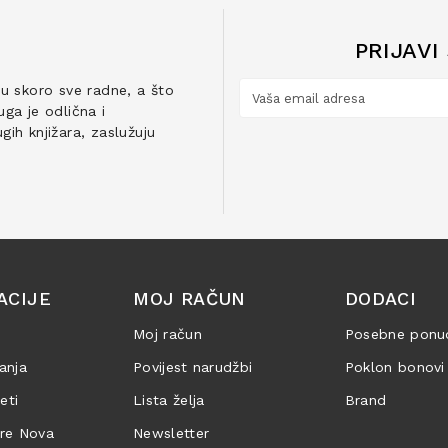
PRIJAVI
ju skoro sve radne, a što
ga je odlična i
ih knjižara, zaslužuju
ACIJE
MOJ RAČUN
DODACI
Moj račun
Posebne ponu
anja
Povijest narudžbi
Poklon bonovi
jeti
Lista želja
Brand
are Nova
Newsletter