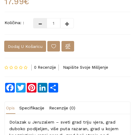
17.99€
Količina: :
Dodaj U Košaricu
0 Recenzije
Napišite Svoje Mišljenje
Facebook
Twitter
Pinterest
LinkedIn
Share
Opis
Specifikacije
Recenzije (0)
Dolazak u Jeruzalem – sveti grad triju vjera, grad
duboko podijeljen, više puta razaran, grad u kojem