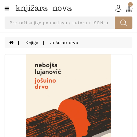
0
Kategorije
SVEUČILIŠNA
IZDANJA
UDŽBENICI
Knjige
Jošuino drvo
KNJIGE
PRIBOR
I
OPREMA
NARUČI
UDŽBENIKE!
BLOG
KONTAKT