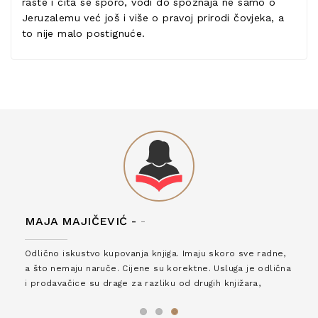
raste i čita se sporo, vodi do spoznaja ne samo o
Jeruzalemu već još i više o pravoj prirodi čovjeka, a
to nije malo postignuće.
MAJA MAJIČEVIĆ -
-
Odlično iskustvo kupovanja knjiga. Imaju skoro sve radne,
a što nemaju naruče. Cijene su korektne. Usluga je odlična
i prodavačice su drage za razliku od drugih knjižara,
zaslužuju 6*!