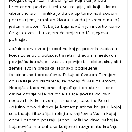
koegzistiraju razni narodi, grad koji stenje pod
bremenom povijesti, mitova, religija, ali koji i danas
vibrantno živi – prilika je da se upitamo nad sobom,
postojanjem, smislom života. I kada je krenuo na još
jedan maraton, Nebojša Lujanović nije ni slutio kamo
će ga odvesti i u kojem će smjeru otići njegova
potraga.
Jošuino drvo vrlo je osobna knjiga proznih zapisa u
kojoj Lujanović potaknut svetim gradom i njegovom
poviješću istražuje i vlastitu povijest – obiteljsku, ali i
zemlje svojih predaka, jednako podijeljene,
fascinantne i propaćene. Putujući Svetom Zemljom
od Galileje do Nazareta, te hodajući Jeruzalemom,
Nebojša stapa vrijeme, događaje i prostore – one
davne otprije više od dvije tisuće godina do ovih
nedavnih, kako u zemlji izraelskoj tako i u Bosni.
Jošuino drvo duboko je kontemplativna knjiga u kojoj
se stapaju filozofija i religija s književnošću, u kojoj
opće i osobno postaju jedno. Jošuino drvo Nebojše
Lujanovića ima duboke korijene i razgranatu krošnju,