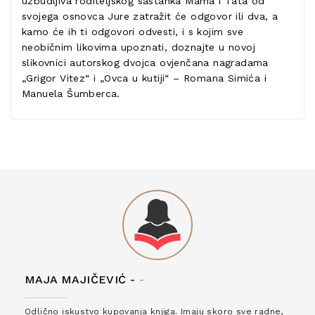
uzbudljiva roditeljskog sastanka Mama i Tata od
svojega osnovca Jure zatražit će odgovor ili dva, a
kamo će ih ti odgovori odvesti, i s kojim sve
neobičnim likovima upoznati, doznajte u novoj
slikovnici autorskog dvojca ovjenčana nagradama
„Grigor Vitez“ i „Ovca u kutiji“ – Romana Simića i
Manuela Šumberca.
MAJA MAJIČEVIĆ -
-
Odlično iskustvo kupovanja knjiga. Imaju skoro sve radne,