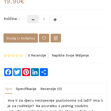
19.90€
Količina: :
Dodaj U Košaricu
0 Recenzije
Napišite Svoje Mišljenje
Facebook
Twitter
Pinterest
LinkedIn
Share
Opis
Specifikacije
Recenzije (0)
Ima li za djecu neizvjesnije pustolovine od laži? Ima li
je za roditelje? Na povratku s jednog osobito