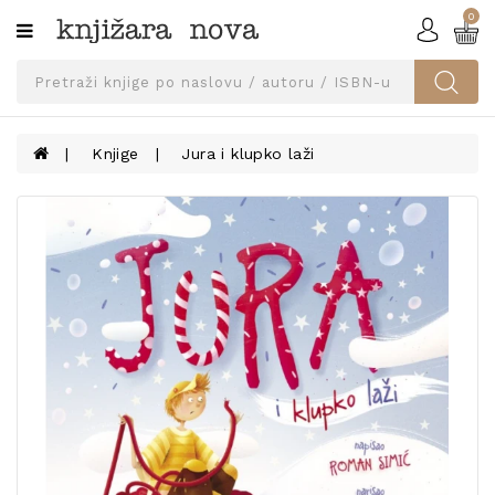
0
Kategorije
SVEUČILIŠNA
IZDANJA
UDŽBENICI
Knjige
Jura i klupko laži
KNJIGE
PRIBOR
I
OPREMA
NARUČI
UDŽBENIKE!
BLOG
KONTAKT