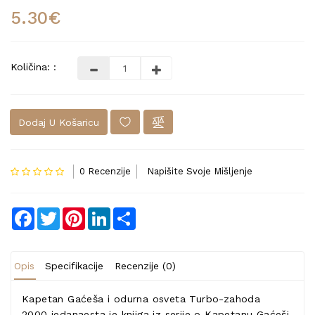
5.30€
Količina: :
Dodaj U Košaricu
0 Recenzije
Napišite Svoje Mišljenje
Facebook
Twitter
Pinterest
LinkedIn
Share
Opis
Specifikacije
Recenzije (0)
Kapetan Gaćeša i odurna osveta Turbo-zahoda
2000
jedanaesta je knjiga iz serije o Kapetanu Gaćeši.