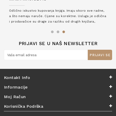
Odlično iskustvo kupovanja knjiga. Imaju skoro sve radne,
a što nemaju naruče. Cijene su korektne. Usluga je odlična
i prodavačice su drage za razliku od drugih knjižara,
zaslužuju 6*!
PRIJAVI SE U NAŠ NEWSLETTER
PRIJAVI SE
Kontakt Info
Informacije
Moj Račun
Korisnička Podrška