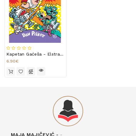
Kapetan Gaćeša - Elstraslasna Knjiga Zabave I Veselja
6.90€
MAJA MAJIČEVIĆ -
-