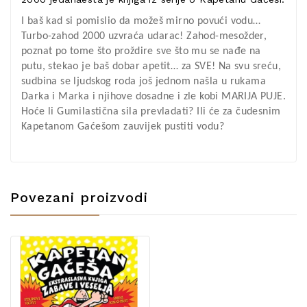
I baš kad si pomislio da možeš mirno povući vodu…
Turbo-zahod 2000 uzvraća udarac! Zahod-mesožder,
poznat po tome što proždire sve što mu se nađe na
putu, stekao je baš dobar apetit… za SVE! Na svu sreću,
sudbina se ljudskog roda još jednom našla u rukama
Darka i Marka i njihove dosadne i zle kobi MARIJA PUJE.
Hoće li Gumilastična sila prevladati? Ili će za čudesnim
Kapetanom Gaćešom zauvijek pustiti vodu?
Povezani proizvodi