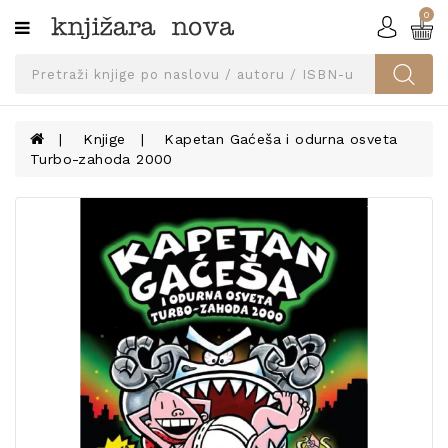
0
Kategorije
SVEUČILIŠNA
IZDANJA
UDŽBENICI
Knjige
Kapetan Gaćeša i odurna osveta
Turbo-zahoda 2000
KNJIGE
PRIBOR
I
OPREMA
NARUČI
UDŽBENIKE!
BLOG
KONTAKT